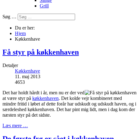
Sange
Grill
Søg …
Du er her:
Hjem
Køkkenhave
Få styr på køkkenhaven
Detaljer
Køkkenhave
11. maj 2013
4653
Det har holdt hårdt i år, men nu er der ved
at være styr på
køkkenhaven
. Det kolde vejr kombineret med
mindre fritid i løbet af dette forår har udskudt og udskudt haven, og i
særdeleshed køkkenhaven. Det har pint mig lidt, men i dag kom der
næsten styr på det sidste.
Læs mere …
De første frø er sået i køkkenhaven.