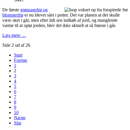
De første
grønsagsfrø og
blomsterfrø
er nu blevet sået i potter. Det var planen at det skulle
være sket i går, men efter lidt sen indkøb af jord, og manglende
varme til at optø jorden, blev det ikke aktuelt at så frøene i går.
Læs mere …
Side 2 ud af 26
Start
Forrige
1
2
3
4
5
6
7
8
9
10
Næste
Slut