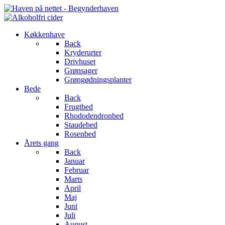
Køkkenhave
Back
Kryderurter
Drivhuset
Grønsager
Grøngødningsplanter
Bede
Back
Frugtbed
Rhododendronbed
Staudebed
Rosenbed
Årets gang
Back
Januar
Februar
Marts
April
Maj
Juni
Juli
August