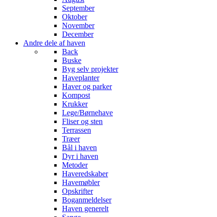
September
Oktober
November
December
Andre dele af haven
Back
Buske
Byg selv projekter
Haveplanter
Haver og parker
Kompost
Krukker
Lege/Børnehave
Fliser og sten
Terrassen
Træer
Bål i haven
Dyr i haven
Metoder
Haveredskaber
Havemøbler
Opskrifter
Boganmeldelser
Haven generelt