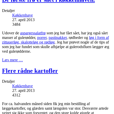
Detaljer
Køkkenhave
27. april 2013
3484
Udover de
aspargessalatfrø
som jeg har fået sået, har jeg også sået
masser af gulerødder,
porrer
,
pastinakker
, rødbeder og
løg i form af
zittauerløg, skalotteløg og rødløg
. Jeg har prøvet nogle af de tips af
som jeg har fundet som skulle afhjælpe at gulerodsfluen lægger æg
ved gulerødderne.
Læs mere …
Flere rådne kartofler
Detaljer
Køkkenhave
27. april 2013
4312
For ca. halvanden måned siden fik jeg min bestilling af
læggekartofler, og glæden samt længslen var stor. Desværre artede
vejret sig ikke som forventet, og den store kulde gjorde at