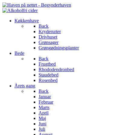
Køkkenhave
Back
Kryderurter
Drivhuset
Grønsager
Grøngødningsplanter
Bede
Back
Frugtbed
Rhododendronbed
Staudebed
Rosenbed
Årets gang
Back
Januar
Februar
Marts
April
Maj
Juni
Juli
August