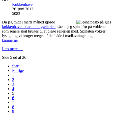
Køkkenhave
26. juni 2012
5083
Da jeg midt i marts måned gjorde
køkkenhaven klar til blegsellerien
, såede jeg spinatfrø på voldene
som senere skal bruges til at blege sellerien med. Spinaten vokser
lystigt, og vi bruger meget af det både i madlavningen og til
kaninerne
.
Læs mere …
Side 5 ud af 26
Start
Forrige
1
2
3
4
5
6
7
8
9