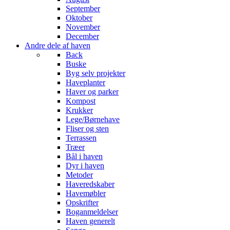
September
Oktober
November
December
Andre dele af haven
Back
Buske
Byg selv projekter
Haveplanter
Haver og parker
Kompost
Krukker
Lege/Børnehave
Fliser og sten
Terrassen
Træer
Bål i haven
Dyr i haven
Metoder
Haveredskaber
Havemøbler
Opskrifter
Boganmeldelser
Haven generelt