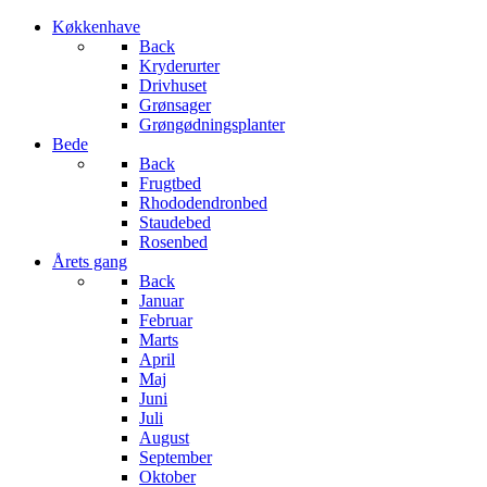
Køkkenhave
Back
Kryderurter
Drivhuset
Grønsager
Grøngødningsplanter
Bede
Back
Frugtbed
Rhododendronbed
Staudebed
Rosenbed
Årets gang
Back
Januar
Februar
Marts
April
Maj
Juni
Juli
August
September
Oktober