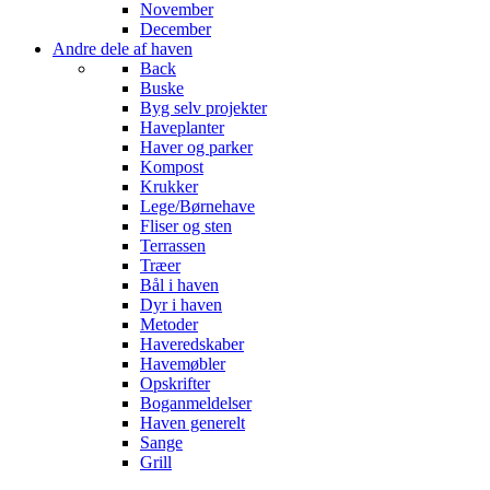
November
December
Andre dele af haven
Back
Buske
Byg selv projekter
Haveplanter
Haver og parker
Kompost
Krukker
Lege/Børnehave
Fliser og sten
Terrassen
Træer
Bål i haven
Dyr i haven
Metoder
Haveredskaber
Havemøbler
Opskrifter
Boganmeldelser
Haven generelt
Sange
Grill