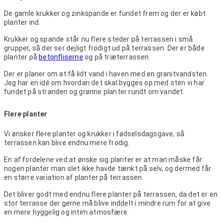
De gamle krukker og zinkspande er fundet frem og der er købt 
planter ind.
Krukker og spande står nu flere steder på terrassen i små 
grupper, så der ser dejligt frodigt ud på terrassen. Der er både 
planter på 
betonfliserne
 og på træterrassen.
Der er planer om at få lidt vand i haven med en granitvandsten. 
Jeg har en idé om hvordan det skal bygges op med sten vi har 
fundet på stranden og grønne planter rundt om vandet.
Flere planter
Vi ønsker flere planter og krukker i fødselsdagsgave, så 
terrassen kan blive endnu mere frodig.
En af fordelene ved at ønske sig planter er at man måske får 
nogen planter man slet ikke havde tænkt på selv, og dermed får 
en større variation af planter på terrassen.
Det bliver godt med endnu flere planter på terrassen, da det er en 
stor terrasse der gerne må blive inddelt i mindre rum for at give 
en mere hyggelig og intim atmosfære.