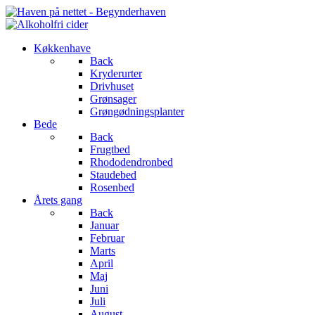
Køkkenhave
Back
Kryderurter
Drivhuset
Grønsager
Grøngødningsplanter
Bede
Back
Frugtbed
Rhododendronbed
Staudebed
Rosenbed
Årets gang
Back
Januar
Februar
Marts
April
Maj
Juni
Juli
August