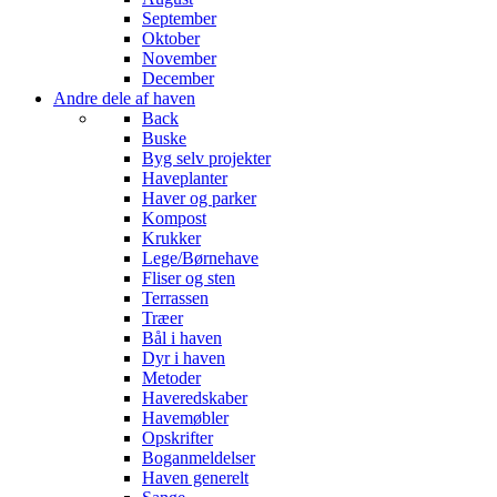
September
Oktober
November
December
Andre dele af haven
Back
Buske
Byg selv projekter
Haveplanter
Haver og parker
Kompost
Krukker
Lege/Børnehave
Fliser og sten
Terrassen
Træer
Bål i haven
Dyr i haven
Metoder
Haveredskaber
Havemøbler
Opskrifter
Boganmeldelser
Haven generelt