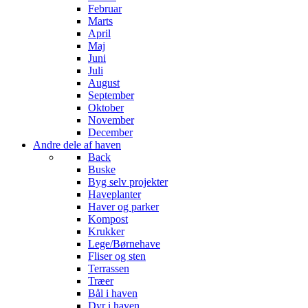
Februar
Marts
April
Maj
Juni
Juli
August
September
Oktober
November
December
Andre dele af haven
Back
Buske
Byg selv projekter
Haveplanter
Haver og parker
Kompost
Krukker
Lege/Børnehave
Fliser og sten
Terrassen
Træer
Bål i haven
Dyr i haven