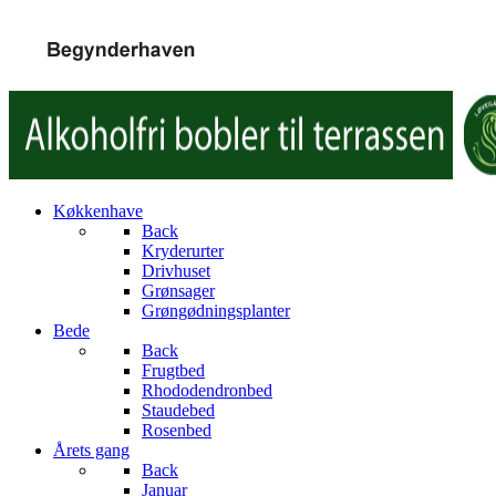
Køkkenhave
Back
Kryderurter
Drivhuset
Grønsager
Grøngødningsplanter
Bede
Back
Frugtbed
Rhododendronbed
Staudebed
Rosenbed
Årets gang
Back
Januar