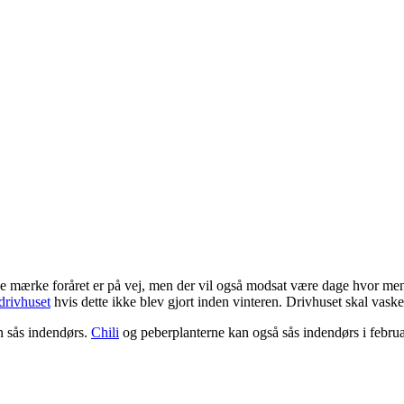
 mærke foråret er på vej, men der vil også modsat være dage hvor men f
drivhuset
hvis dette ikke blev gjort inden vinteren. Drivhuset skal vas
n sås indendørs.
Chili
og peberplanterne kan også sås indendørs i febru