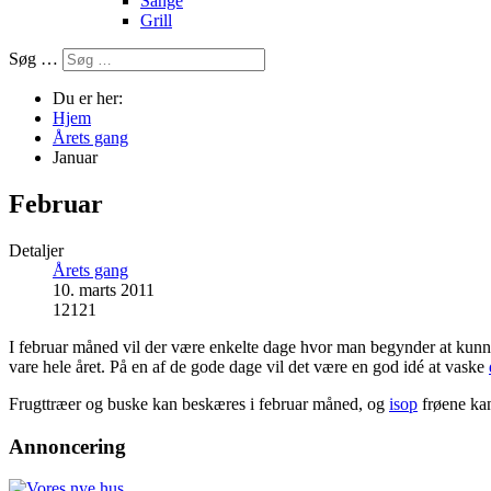
Sange
Grill
Søg …
Du er her:
Hjem
Årets gang
Januar
Februar
Detaljer
Årets gang
10. marts 2011
12121
I februar måned vil der være enkelte dage hvor man begynder at kunne
vare hele året. På en af de gode dage vil det være en god idé at vaske
Frugttræer og buske kan beskæres i februar måned, og
isop
frøene ka
Annoncering