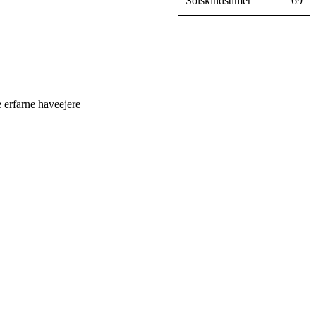
Solskindstimer
69
 erfarne haveejere