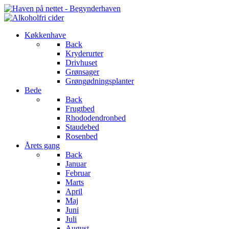
Køkkenhave
Back
Kryderurter
Drivhuset
Grønsager
Grøngødningsplanter
Bede
Back
Frugtbed
Rhododendronbed
Staudebed
Rosenbed
Årets gang
Back
Januar
Februar
Marts
April
Maj
Juni
Juli
August