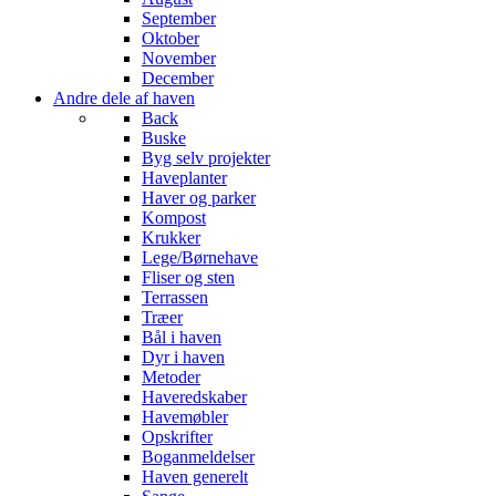
September
Oktober
November
December
Andre dele af haven
Back
Buske
Byg selv projekter
Haveplanter
Haver og parker
Kompost
Krukker
Lege/Børnehave
Fliser og sten
Terrassen
Træer
Bål i haven
Dyr i haven
Metoder
Haveredskaber
Havemøbler
Opskrifter
Boganmeldelser
Haven generelt