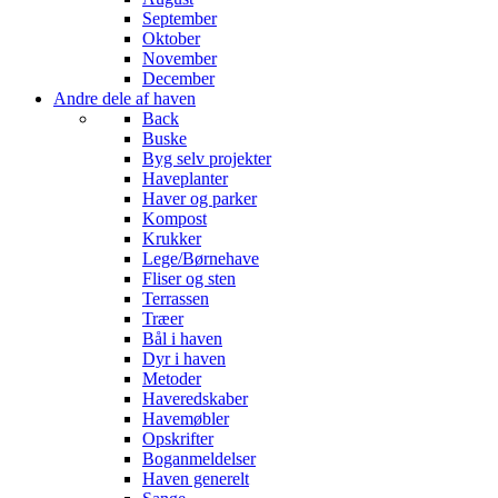
September
Oktober
November
December
Andre dele af haven
Back
Buske
Byg selv projekter
Haveplanter
Haver og parker
Kompost
Krukker
Lege/Børnehave
Fliser og sten
Terrassen
Træer
Bål i haven
Dyr i haven
Metoder
Haveredskaber
Havemøbler
Opskrifter
Boganmeldelser
Haven generelt