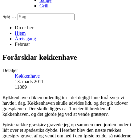
Sange
Grill
Søg …
Du er her:
Hjem
Årets gang
Februar
Forårsklar køkkenhave
Detaljer
Køkkenhave
13. marts 2011
11869
Køkkenhaven fik en ordentlig tur i det dejligt lune forårsvejr vi
havde i dag. Køkkenhaven skulle udvides lidt, og det gik udover
græsplænen. Der skulle ligges ca. 1 meter til bredden af
køkkenhaven, og det gjorde jeg ved at vende græstørv.
Første række græstørv gravede jeg op sammen med jorden under i
lidt over et spadestiks dybde. Herefter blev den næste rækkes
græstørv gravet af og vendt om ned i den første rende, så rødderne