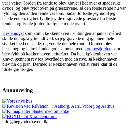
var i vejret. Jorden fra rende to blev gravet i lidt over et spadestiks
dybde, og blev fyldt oven på græstørvene, så den første rende nu var
fyldt, og den anden rende var tom. Sådan fortsatte jeg indtil jeg
nåede enden, og her fyldte jeg de opgravede græstørv fra første
rende i, og fyldte jorden fra første rende oveni.
Hestemøget
som kom i køkkenhaven i slutningen af januar måned
skulle der også gøre lidt ved, så jeg gravede mig igennem hele
stykket med en spade, og vendte det hele rundt. Dermed blev
hestemøg og halm blandet godt sammen med
kompostjorden
som
blev fyldt på køkkenhaven i efteråret. Da hele køkkenhaven var
gravet igennem rev jeg overfladen med en rive, så køkkenhaven
blev fin og plan. Dermed er køkkenhaven ved at være klar til de
første grøntsager.
Annoncering
info@begynderhaven.dk