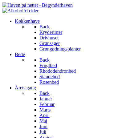
Køkkenhave
Back
Kryderurter
Drivhuset
Grønsager
Grøngødningsplanter
Bede
Back
Frugtbed
Rhododendronbed
Staudebed
Rosenbed
Årets gang
Back
Januar
Februar
Marts
April
Maj
Juni
Juli
August