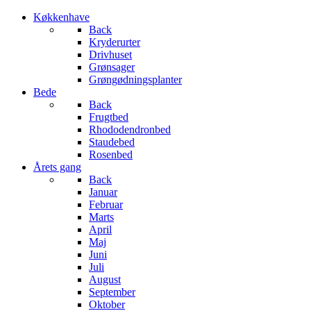
Køkkenhave
Back
Kryderurter
Drivhuset
Grønsager
Grøngødningsplanter
Bede
Back
Frugtbed
Rhododendronbed
Staudebed
Rosenbed
Årets gang
Back
Januar
Februar
Marts
April
Maj
Juni
Juli
August
September
Oktober