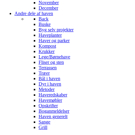
November
December
Andre dele af haven
Back
Buske
Byg selv projekter
Haveplanter
Haver og parker
Kompost
Krukker
Lege/Børnehave
Fliser og sten
Terrassen
Træer
Bål i haven
Dyr i haven
Metoder
Haveredskaber
Havemøbler
Opskrifter
Boganmeldelser
Haven generelt
Sange
Grill