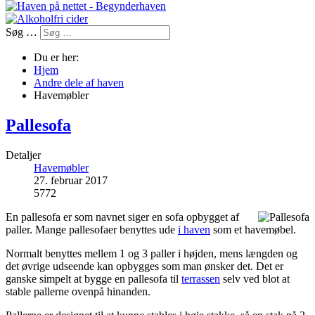
Søg …
Du er her:
Hjem
Andre dele af haven
Havemøbler
Pallesofa
Detaljer
Havemøbler
27. februar 2017
5772
En pallesofa er som navnet siger en sofa opbygget af
paller. Mange pallesofaer benyttes ude
i haven
som et havemøbel.
Normalt benyttes mellem 1 og 3 paller i højden, mens længden og
det øvrige udseende kan opbygges som man ønsker det. Det er
ganske simpelt at bygge en pallesofa til
terrassen
selv ved blot at
stable pallerne ovenpå hinanden.