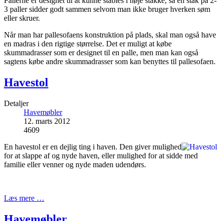
Pallerne er designet til at kunne stables i høje stakke, så en stak på 2-
3 paller sidder godt sammen selvom man ikke bruger hverken søm
eller skruer.
Når man har pallesofaens konstruktion på plads, skal man også have
en madras i den rigtige størrelse. Det er muligt at købe
skummadrasser som er designet til en palle, men man kan også
sagtens købe andre skummadrasser som kan benyttes til pallesofaen.
Havestol
Detaljer
Havemøbler
12. marts 2012
4609
En havestol er en dejlig ting i haven. Den giver mulighed
for at slappe af og nyde haven, eller mulighed for at sidde med
familie eller venner og nyde maden udendørs.
Læs mere …
Havemøbler