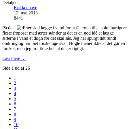
Detaljer
Køkkenhave
12. maj 2013
8441
På de
fleste frøposer med ærter står der at det er en god idé at lægge
ærterne i vand et døgn før det skal sås. Jeg har spurgt lidt rundt
omkring og har fået forskellige svar. Nogle mener ikke at det gør en
forskel, men jeg tror ikke helt at det er rigtigt.
Læs mere …
Side 1 ud af 26
1
2
3
4
5
6
7
8
9
10