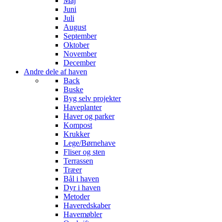
Maj
Juni
Juli
August
September
Oktober
November
December
Andre dele af haven
Back
Buske
Byg selv projekter
Haveplanter
Haver og parker
Kompost
Krukker
Lege/Børnehave
Fliser og sten
Terrassen
Træer
Bål i haven
Dyr i haven
Metoder
Haveredskaber
Havemøbler