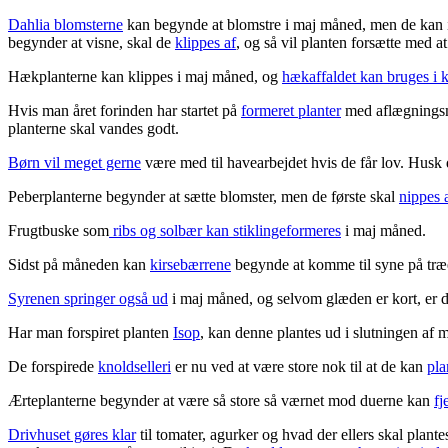
Dahlia blomsterne
kan begynde at blomstre i maj måned, men de kan ik
begynder at visne, skal de
klippes af
, og så vil planten forsætte med 
Hækplanterne kan klippes i maj måned, og
hækaffaldet kan bruges i
Hvis man året forinden har startet på
formeret planter
med aflægningsmet
planterne skal vandes godt.
Børn vil meget gerne
være med til havearbejdet hvis de får lov. Husk d
Peberplanterne begynder at sætte blomster, men de første skal
nippes 
Frugtbuske som
ribs og solbær kan stiklingeformeres
i maj måned.
Sidst på måneden kan
kirsebærrene
begynde at komme til syne på træ
Syrenen springer også ud
i maj måned, og selvom glæden er kort, er d
Har man forspiret planten
Isop
, kan denne plantes ud i slutningen af 
De forspirede
knoldselleri
er nu ved at være store nok til at de kan
pla
Ærteplanterne begynder at være så store så værnet mod duerne kan
fj
Drivhuset gøres klar
til tomater, agurker og hvad der ellers skal plante