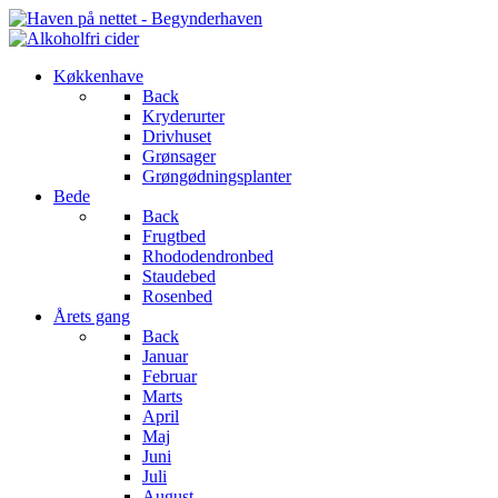
Køkkenhave
Back
Kryderurter
Drivhuset
Grønsager
Grøngødningsplanter
Bede
Back
Frugtbed
Rhododendronbed
Staudebed
Rosenbed
Årets gang
Back
Januar
Februar
Marts
April
Maj
Juni
Juli
August