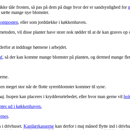
ke tåle frosten, så pas på dem på dage hvor der er sandsynlighed for
n
at sætte mange nye blomster.
 komposten
, eller som jorddække i køkkenhaven.
oden, vil disse planter have store nok rødder til at de kan graves op o
erfor at inddrage børnene i arbejdet.
af
, så der kan komme mange blomster på planten, og dermed mange fler
erne.
en meget stor når de flotte syrenblomster kommer til syne.
maj. Isopen kan placeres i krydderurtebedet, eller hvor man gerne vil
hol
ntes ud i køkkenhaven.
ernes
.
s i drivhuset.
Kapilærkasserne
kan derfor i maj måned flytte ind i drivh