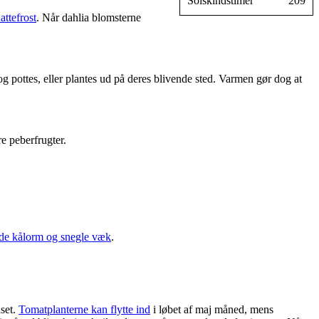
Solskindstimer
209
attefrost
. Når dahlia blomsterne
g pottes, eller plantes ud på deres blivende sted. Varmen gør dog at
e peberfrugter.
de kålorm og snegle væk
.
uset.
Tomatplanterne kan flytte ind
i løbet af maj måned, mens