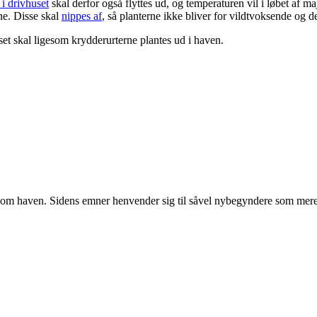
 i drivhuset
skal derfor også flyttes ud, og temperaturen vil i løbet af ma
ne. Disse skal
nippes af
, så planterne ikke bliver for vildtvoksende og 
set skal ligesom krydderurterne plantes ud i haven.
r om haven. Sidens emner henvender sig til såvel nybegyndere som mere