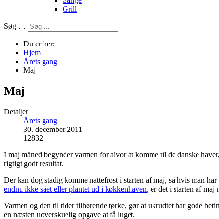
Sange
Grill
Søg …
Du er her:
Hjem
Årets gang
Maj
Maj
Detaljer
Årets gang
30. december 2011
12832
I maj måned begynder varmen for alvor at komme til de danske haver, og
rigtigt godt resultat.
Der kan dog stadig komme nattefrost i starten af maj, så hvis man har
endnu ikke sået eller plantet ud i køkkenhaven
, er det i starten af maj
Varmen og den til tider tilhørende tørke, gør at ukrudtet har gode beti
en næsten uoverskuelig opgave at få luget.