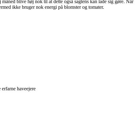
j måned blive høj nok til at dette også sagtens kan lade sig gøre. Når
dermed ikke bruger nok energi på blomster og tomater.
 erfarne haveejere