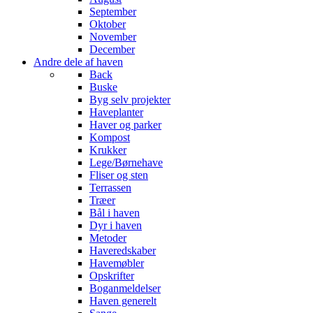
September
Oktober
November
December
Andre dele af haven
Back
Buske
Byg selv projekter
Haveplanter
Haver og parker
Kompost
Krukker
Lege/Børnehave
Fliser og sten
Terrassen
Træer
Bål i haven
Dyr i haven
Metoder
Haveredskaber
Havemøbler
Opskrifter
Boganmeldelser
Haven generelt