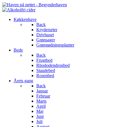
Køkkenhave
Back
Kryderurter
Drivhuset
Grønsager
Grøngødningsplanter
Bede
Back
Frugtbed
Rhododendronbed
Staudebed
Rosenbed
Årets gang
Back
Januar
Februar
Marts
April
Maj
Juni
Juli
August