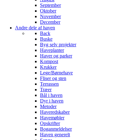
September
Oktober
November
December
Andre dele af haven
Back
Buske
Byg selv projekter
Haveplanter
Haver og parker
Kompost
Krukker
Lege/Børnehave
Fliser og sten
Terrassen
Træer
Bål i haven
Dyr i haven
Metoder
Haveredskaber
Havemøbler
Opskrifter
Boganmeldelser
Haven generelt