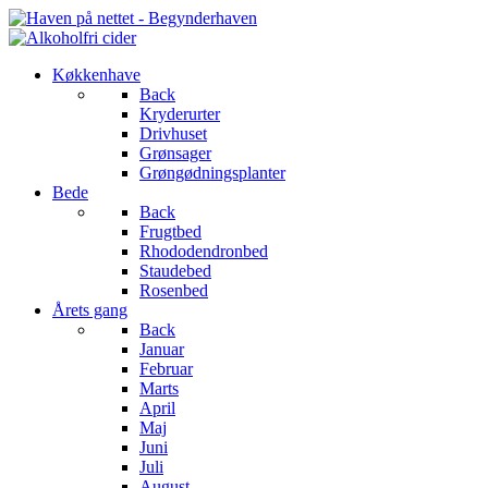
Køkkenhave
Back
Kryderurter
Drivhuset
Grønsager
Grøngødningsplanter
Bede
Back
Frugtbed
Rhododendronbed
Staudebed
Rosenbed
Årets gang
Back
Januar
Februar
Marts
April
Maj
Juni
Juli
August