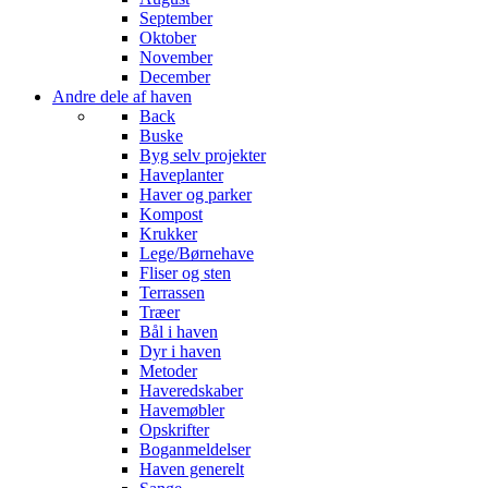
September
Oktober
November
December
Andre dele af haven
Back
Buske
Byg selv projekter
Haveplanter
Haver og parker
Kompost
Krukker
Lege/Børnehave
Fliser og sten
Terrassen
Træer
Bål i haven
Dyr i haven
Metoder
Haveredskaber
Havemøbler
Opskrifter
Boganmeldelser
Haven generelt