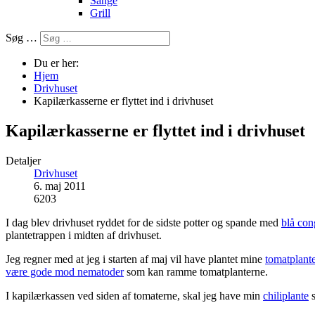
Sange
Grill
Søg …
Du er her:
Hjem
Drivhuset
Kapilærkasserne er flyttet ind i drivhuset
Kapilærkasserne er flyttet ind i drivhuset
Detaljer
Drivhuset
6. maj 2011
6203
I dag blev drivhuset ryddet for de sidste potter og spande med
blå con
plantetrappen i midten af drivhuset.
Jeg regner med at jeg i starten af maj vil have plantet mine
tomatplant
være gode mod nematoder
som kan ramme tomatplanterne.
I kapilærkassen ved siden af tomaterne, skal jeg have min
chiliplante