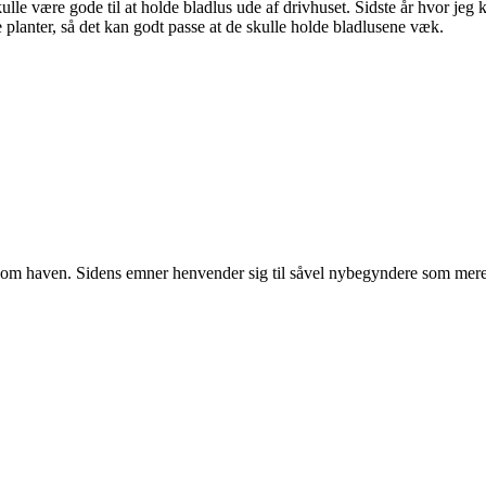
lle være gode til at holde bladlus ude af drivhuset. Sidste år hvor jeg k
lanter, så det kan godt passe at de skulle holde bladlusene væk.
r om haven. Sidens emner henvender sig til såvel nybegyndere som mere