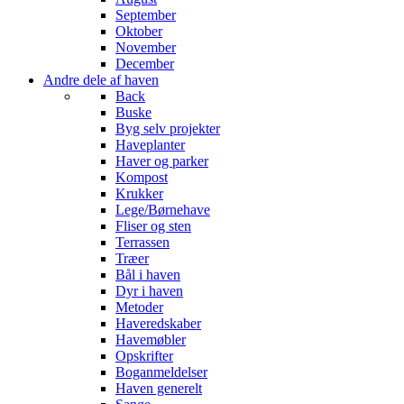
September
Oktober
November
December
Andre dele af haven
Back
Buske
Byg selv projekter
Haveplanter
Haver og parker
Kompost
Krukker
Lege/Børnehave
Fliser og sten
Terrassen
Træer
Bål i haven
Dyr i haven
Metoder
Haveredskaber
Havemøbler
Opskrifter
Boganmeldelser
Haven generelt