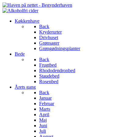
Køkkenhave
Back
Kryderurter
Drivhuset
Grønsager
Grøngødningsplanter
Bede
Back
Frugtbed
Rhododendronbed
Staudebed
Rosenbed
Årets gang
Back
Januar
Februar
Marts
April
Maj
Juni
Juli
August