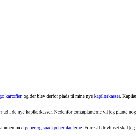
go kartofler
, og der blev derfor plads til mine nye
kapilærkasser
. Kapilæ
er
ud i de nye kapilærkasser. Nedenfor tomatplanterne vil jeg plante no
sammen med
peber og snackpeberplanterne
. Forrest i drivhuset skal j