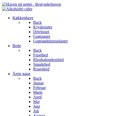
Køkkenhave
Back
Kryderurter
Drivhuset
Grønsager
Grøngødningsplanter
Bede
Back
Frugtbed
Rhododendronbed
Staudebed
Rosenbed
Årets gang
Back
Januar
Februar
Marts
April
Maj
Juni
Juli
August