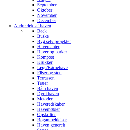
September
Oktober
November
December
Andre dele af haven
Back
Buske
Byg selv projekter
Haveplanter
Haver og parker
Kompost
Krukker
Lege/Børnehave
Fliser og sten
Terrassen
Træer
Bål i haven
Dyr i haven
Metoder
Haveredskaber
Havemøbler
Opskrifter
Boganmeldelser
Haven generelt