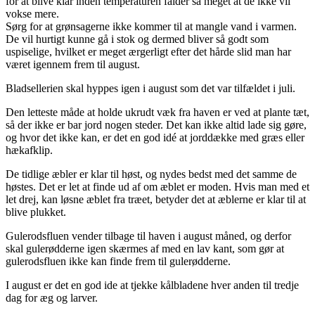
for at blive klar inden temperaturen falder så meget at de ikke vil
vokse mere.
Sørg for at grønsagerne ikke kommer til at mangle vand i varmen.
De vil hurtigt kunne gå i stok og dermed bliver så godt som
uspiselige, hvilket er meget ærgerligt efter det hårde slid man har
været igennem frem til august.
Bladsellerien skal hyppes igen i august som det var tilfældet i juli.
Den letteste måde at holde ukrudt væk fra haven er ved at plante tæt,
så der ikke er bar jord nogen steder. Det kan ikke altid lade sig gøre,
og hvor det ikke kan, er det en god idé at jorddække med græs eller
hækafklip.
De tidlige æbler er klar til høst, og nydes bedst med det samme de
høstes. Det er let at finde ud af om æblet er moden. Hvis man med et
let drej, kan løsne æblet fra træet, betyder det at æblerne er klar til at
blive plukket.
Gulerodsfluen vender tilbage til haven i august måned, og derfor
skal gulerødderne igen skærmes af med en lav kant, som gør at
gulerodsfluen ikke kan finde frem til gulerødderne.
I august er det en god ide at tjekke kålbladene hver anden til tredje
dag for æg og larver.