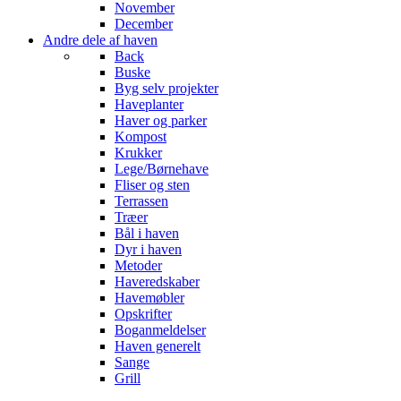
November
December
Andre dele af haven
Back
Buske
Byg selv projekter
Haveplanter
Haver og parker
Kompost
Krukker
Lege/Børnehave
Fliser og sten
Terrassen
Træer
Bål i haven
Dyr i haven
Metoder
Haveredskaber
Havemøbler
Opskrifter
Boganmeldelser
Haven generelt
Sange
Grill