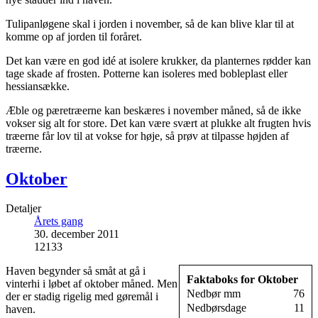
Tulipanløgene skal i jorden i november, så de kan blive klar til at
komme op af jorden til foråret.
Det kan være en god idé at isolere krukker, da planternes rødder kan
tage skade af frosten. Potterne kan isoleres med bobleplast eller
hessiansække.
Æble og pæretræerne kan beskæres i november måned, så de ikke
vokser sig alt for store. Det kan være svært at plukke alt frugten hvis
træerne får lov til at vokse for høje, så prøv at tilpasse højden af
træerne.
Oktober
Detaljer
Årets gang
30. december 2011
12133
Haven begynder så småt at gå i
Faktaboks for Oktober
vinterhi i løbet af oktober måned. Men
Nedbør mm
76
der er stadig rigelig med gøremål i
Nedbørsdage
11
haven.