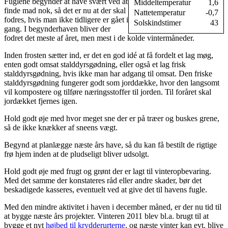
Fuglene begynder at have svært ved at
Middeltemperatur
1,6
finde mad nok, så det er nu at der skal
Nattetemperatur
-0,7
fodres, hvis man ikke tidligere er gået i
Solskindstimer
43
gang. I begynderhaven bliver der
fodret det meste af året, men mest i de kolde vintermåneder.
Inden frosten sætter ind, er det en god idé at få fordelt et lag møg,
enten godt omsat stalddyrsgødning, eller også et lag frisk
stalddyrsgødning, hvis ikke man har adgang til omsat. Den friske
stalddyrsgødning fungerer godt som jorddække, hvor den langsomt
vil kompostere og tilføre næringsstoffer til jorden. Til foråret skal
jordækket fjernes igen.
Hold godt øje med hvor meget sne der er på træer og buskes grene,
så de ikke knækker af sneens vægt.
Begynd at planlægge næste års have, så du kan få bestilt de rigtige
frø hjem inden at de pludseligt bliver udsolgt.
Hold godt øje med frugt og grønt der er lagt til vinteropbevaring.
Med det samme der konstateres råd eller andre skader, bør det
beskadigede kasseres, eventuelt ved at give det til havens fugle.
Med den mindre aktivitet i haven i december måned, er der nu tid til
at bygge næste års projekter. Vinteren 2011 blev bl.a. brugt til at
bygge et nyt
højbed til krydderurterne
, og næste vinter kan evt. blive