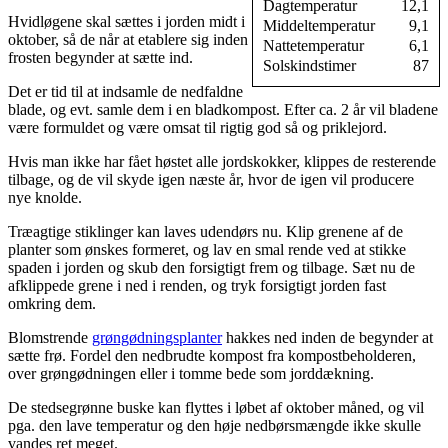
Dagtemperatur
12,1
Hvidløgene skal sættes i jorden midt i
Middeltemperatur
9,1
oktober, så de når at etablere sig inden
Nattetemperatur
6,1
frosten begynder at sætte ind.
Solskindstimer
87
Det er tid til at indsamle de nedfaldne
blade, og evt. samle dem i en bladkompost. Efter ca. 2 år vil bladene
være formuldet og være omsat til rigtig god så og priklejord.
Hvis man ikke har fået høstet alle jordskokker, klippes de resterende
tilbage, og de vil skyde igen næste år, hvor de igen vil producere
nye knolde.
Træagtige stiklinger kan laves udendørs nu. Klip grenene af de
planter som ønskes formeret, og lav en smal rende ved at stikke
spaden i jorden og skub den forsigtigt frem og tilbage. Sæt nu de
afklippede grene i ned i renden, og tryk forsigtigt jorden fast
omkring dem.
Blomstrende
grøngødningsplanter
hakkes ned inden de begynder at
sætte frø. Fordel den nedbrudte kompost fra kompostbeholderen,
over grøngødningen eller i tomme bede som jorddækning.
De stedsegrønne buske kan flyttes i løbet af oktober måned, og vil
pga. den lave temperatur og den høje nedbørsmængde ikke skulle
vandes ret meget.