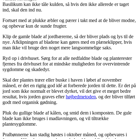
Basilikum kan ikke tåle kulden, så hvis den ikke allerede er taget
ind, skal den ind nu.
Fortsæt med at plukke æbler og pærer i takt med at de bliver modne,
og opbevar kun de sunde frugter.
Klip de gamle blade af jordbærerne, så der bliver plads og lys til de
nye. Afklipningen af bladene kan gøres med en plæneklipper, hvis
man ikke vil bruge den noget mere langsommelige saks.
Ryd op i drivhuset. Sørg for at alle nedfaldne blade og planterester
fjernes fra drivhuset for at mindske muligheden for overvintrende
sygdomme og skadedyr.
Skal der plantes træer eller buske i haven i løbet af november
måned, er det en rigtig god idé at forberede jorden til dette. Er det på
jord som ikke normalt er blevet dyrket, vil det give et meget bedre
resultat, hvis jorden graves efter
højbedmetoden
, og der bliver tilført
godt med organisk gødning.
Pluk du gullige blade af kålen, og smid dem i komposten. De gule
blade kan ikke bruges i madlavningen, og vil tiltrække
plantesygdomme.
Pralbønnerne kan stadig høstes i oktober måned, og opbevares i