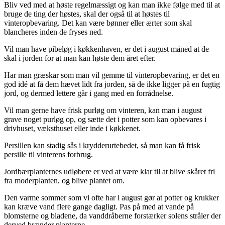
Bliv ved med at høste regelmæssigt og kan man ikke følge med til at
bruge de ting der høstes, skal der også til at høstes til
vinteropbevaring. Det kan være bønner eller ærter som skal
blancheres inden de fryses ned.
Vil man have pibeløg i køkkenhaven, er det i august måned at de
skal i jorden for at man kan høste dem året efter.
Har man græskar som man vil gemme til vinteropbevaring, er det en
god idé at få dem hævet lidt fra jorden, så de ikke ligger på en fugtig
jord, og dermed lettere går i gang med en forrådnelse.
Vil man gerne have frisk purløg om vinteren, kan man i august
grave noget purløg op, og sætte det i potter som kan opbevares i
drivhuset, væksthuset eller inde i køkkenet.
Persillen kan stadig sås i krydderurtebedet, så man kan få frisk
persille til vinterens forbrug.
Jordbærplanternes udløbere er ved at være klar til at blive skåret fri
fra moderplanten, og blive plantet om.
Den varme sommer som vi ofte har i august gør at potter og krukker
kan kræve vand flere gange dagligt. Pas på med at vande på
blomsterne og bladene, da vanddråberne forstærker solens stråler der
derved brænder planterne.