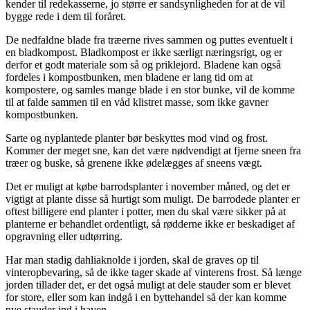
kender til redekasserne, jo større er sandsynligheden for at de vil
bygge rede i dem til foråret.
De nedfaldne blade fra træerne rives sammen og puttes eventuelt i
en bladkompost. Bladkompost er ikke særligt næringsrigt, og er
derfor et godt materiale som så og priklejord. Bladene kan også
fordeles i kompostbunken, men bladene er lang tid om at
kompostere, og samles mange blade i en stor bunke, vil de komme
til at falde sammen til en våd klistret masse, som ikke gavner
kompostbunken.
Sarte og nyplantede planter bør beskyttes mod vind og frost.
Kommer der meget sne, kan det være nødvendigt at fjerne sneen fra
træer og buske, så grenene ikke ødelægges af sneens vægt.
Det er muligt at købe barrodsplanter i november måned, og det er
vigtigt at plante disse så hurtigt som muligt. De barrodede planter er
oftest billigere end planter i potter, men du skal være sikker på at
planterne er behandlet ordentligt, så rødderne ikke er beskadiget af
opgravning eller udtørring.
Har man stadig dahliaknolde i jorden, skal de graves op til
vinteropbevaring, så de ikke tager skade af vinterens frost. Så længe
jorden tillader det, er det også muligt at dele stauder som er blevet
for store, eller som kan indgå i en byttehandel så der kan komme
nye stauder ind i haven.