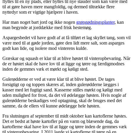
flyttes til en ny plads, eller byttes til nye stauder som kan være med
til at gøre haven mere mangfoldig, og dermed tiltrække flere
nyttedyr som er vigtige hjælpere i haven.
Har man noget bart jord og ikke nogen
grøngødningsplanter
, kan
man begynde at jorddække med frisk hestemøg.
Aspargesbedet vil have godt af at få tilført et lag skyllet tang, som vil
være med til at gøde jorden, gøre den lidt mere salt, som asparges
godt kan lide, og isolere mod vinterens kulde.
Græskar og squash er klar til at blive høstet til vinteropbevaring. Når
de er høstet skal de have lov til at ligge og tørre og færdigmodnes
inden de gemmes væk et mørkt og køligt sted.
Gulerødderne er ved at være klar til at blive høstet. De tages
forsigtigt op og toppen skæres af, inden gulerødderne lægges i
kasser med let fugtigt sand. Kasserne stilles mørkt og køligt med
uden mulighed for frost, da det vil ødelægge høsten. Hvis nogle af
gulerødderne beskadiges ved optagning, skal de bruges med det
samme, da de ellers vil kunne ødelægge hele høsten.
Fra slutningen af september til midt oktober kan kartoflerne høstes.
Det er bedst at høste kartofler på en varm og blæsende dag, da
kartoflerne skal have lov til at ligge og tørre inden de gemmes væk
til vinteropbevaring. I 2011 lagde vi kartoflerne til tørre på en