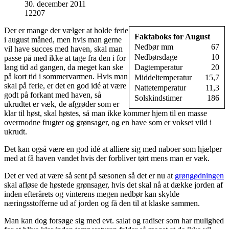
30. december 2011
12207
Der er mange der vælger at holde ferie
Faktaboks for August
i august måned, men hvis man gerne
Nedbør mm
67
vil have succes med haven, skal man
Nedbørsdage
10
passe på med ikke at tage fra den i for
lang tid ad gangen, da meget kan ske
Dagtemperatur
20
på kort tid i sommervarmen. Hvis man
Middeltemperatur
15,7
skal på ferie, er det en god idé at være
Nattetemperatur
11,3
godt på forkant med haven, så
Solskindstimer
186
ukrudtet er væk, de afgrøder som er
klar til høst, skal høstes, så man ikke kommer hjem til en masse
overmodne frugter og grønsager, og en have som er vokset vild i
ukrudt.
Det kan også være en god idé at alliere sig med naboer som hjælper
med at få haven vandet hvis der forbliver tørt mens man er væk.
Det er ved at være så sent på sæsonen så det er nu at
grøngødningen
skal afløse de høstede grønsager, hvis det skal nå at dække jorden af
inden efterårets og vinterens megen nedbør kan skylde
næringsstofferne ud af jorden og få den til at klaske sammen.
Man kan dog forsøge sig med evt. salat og radiser som har mulighed