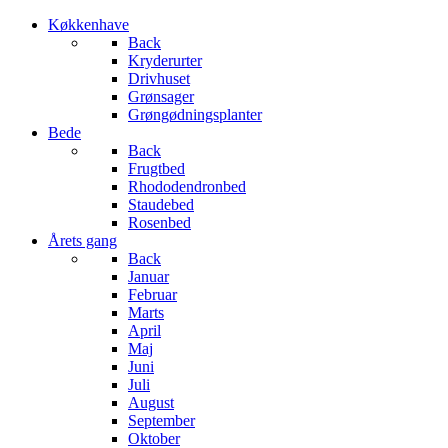
Køkkenhave
Back
Kryderurter
Drivhuset
Grønsager
Grøngødningsplanter
Bede
Back
Frugtbed
Rhododendronbed
Staudebed
Rosenbed
Årets gang
Back
Januar
Februar
Marts
April
Maj
Juni
Juli
August
September
Oktober