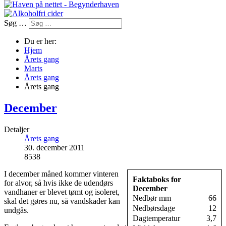
Søg …
Du er her:
Hjem
Årets gang
Marts
Årets gang
Årets gang
December
Detaljer
Årets gang
30. december 2011
8538
I december måned kommer vinteren
Faktaboks for
for alvor, så hvis ikke de udendørs
December
vandhaner er blevet tømt og isoleret,
Nedbør mm
66
skal det gøres nu, så vandskader kan
Nedbørsdage
12
undgås.
Dagtemperatur
3,7