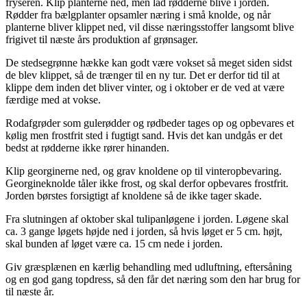
fryseren. Klip planterne ned, men lad rødderne blive i jorden.
Rødder fra bælgplanter opsamler næring i små knolde, og når
planterne bliver klippet ned, vil disse næringsstoffer langsomt blive
frigivet til næste års produktion af grønsager.
De stedsegrønne hække kan godt være vokset så meget siden sidst
de blev klippet, så de trænger til en ny tur. Det er derfor tid til at
klippe dem inden det bliver vinter, og i oktober er de ved at være
færdige med at vokse.
Rodafgrøder som gulerødder og rødbeder tages op og opbevares et
kølig men frostfrit sted i fugtigt sand. Hvis det kan undgås er det
bedst at rødderne ikke rører hinanden.
Klip georginerne ned, og grav knoldene op til vinteropbevaring.
Georgineknolde tåler ikke frost, og skal derfor opbevares frostfrit.
Jorden børstes forsigtigt af knoldene så de ikke tager skade.
Fra slutningen af oktober skal tulipanløgene i jorden. Løgene skal
ca. 3 gange løgets højde ned i jorden, så hvis løget er 5 cm. højt,
skal bunden af løget være ca. 15 cm nede i jorden.
Giv græsplænen en kærlig behandling med udluftning, eftersåning
og en god gang topdress, så den får det næring som den har brug for
til næste år.