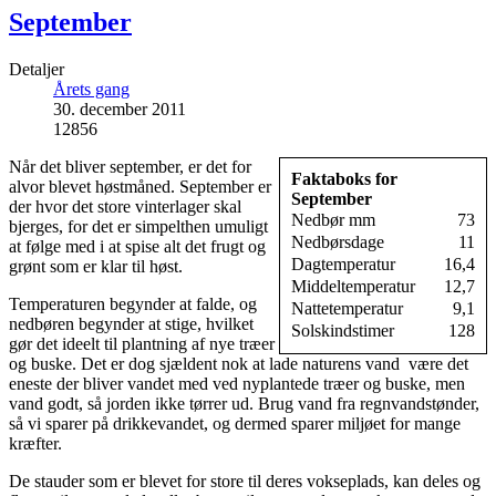
September
Detaljer
Årets gang
30. december 2011
12856
Når det bliver september, er det for
Faktaboks for
alvor blevet høstmåned. September er
September
der hvor det store vinterlager skal
Nedbør mm
73
bjerges, for det er simpelthen umuligt
Nedbørsdage
11
at følge med i at spise alt det frugt og
Dagtemperatur
16,4
grønt som er klar til høst.
Middeltemperatur
12,7
Temperaturen begynder at falde, og
Nattetemperatur
9,1
nedbøren begynder at stige, hvilket
Solskindstimer
128
gør det ideelt til plantning af nye træer
og buske. Det er dog sjældent nok at lade naturens vand være det
eneste der bliver vandet med ved nyplantede træer og buske, men
vand godt, så jorden ikke tørrer ud. Brug vand fra regnvandstønder,
så vi sparer på drikkevandet, og dermed sparer miljøet for mange
kræfter.
De stauder som er blevet for store til deres vokseplads, kan deles og