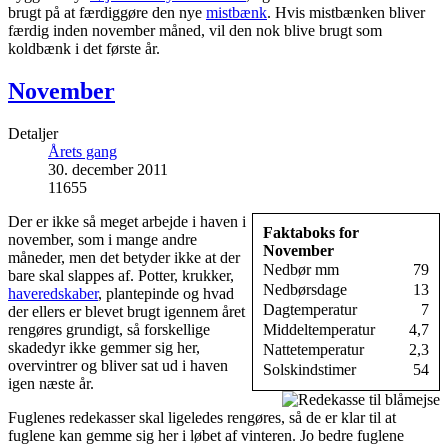
brugt på at færdiggøre den nye
mistbænk
. Hvis mistbænken bliver
færdig inden november måned, vil den nok blive brugt som
koldbænk i det første år.
November
Detaljer
Årets gang
30. december 2011
11655
Der er ikke så meget arbejde i haven i
Faktaboks for
november, som i mange andre
November
måneder, men det betyder ikke at der
Nedbør mm
79
bare skal slappes af. Potter, krukker,
Nedbørsdage
13
haveredskaber
, plantepinde og hvad
Dagtemperatur
7
der ellers er blevet brugt igennem året
rengøres grundigt, så forskellige
Middeltemperatur
4,7
skadedyr ikke gemmer sig her,
Nattetemperatur
2,3
overvintrer og bliver sat ud i haven
Solskindstimer
54
igen næste år.
Fuglenes redekasser skal ligeledes rengøres, så de er klar til at
fuglene kan gemme sig her i løbet af vinteren. Jo bedre fuglene