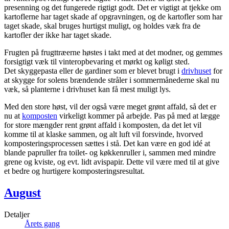
presenning og det fungerede rigtigt godt. Det er vigtigt at tjekke om
kartoflerne har taget skade af opgravningen, og de kartofler som har
taget skade, skal bruges hurtigst muligt, og holdes væk fra de
kartofler der ikke har taget skade.
Frugten på frugttræerne høstes i takt med at det modner, og gemmes
forsigtigt væk til vinteropbevaring et mørkt og køligt sted.
Det skyggepasta eller de gardiner som er blevet brugt i
drivhuset
for
at skygge for solens brændende stråler i sommermånederne skal nu
væk, så planterne i drivhuset kan få mest muligt lys.
Med den store høst, vil der også være meget grønt affald, så det er
nu at
komposten
virkeligt kommer på arbejde. Pas på med at lægge
for store mængder rent grønt affald i komposten, da det let vil
komme til at klaske sammen, og alt luft vil forsvinde, hvorved
komposteringsprocessen sættes i stå. Det kan være en god idé at
blande papruller fra toilet- og køkkenruller i, sammen med mindre
grene og kviste, og evt. lidt avispapir. Dette vil være med til at give
et bedre og hurtigere komposteringsresultat.
August
Detaljer
Årets gang