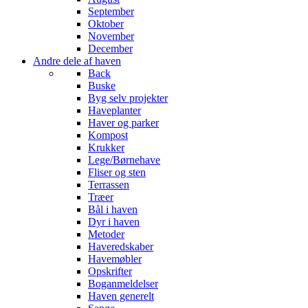
September
Oktober
November
December
Andre dele af haven
Back
Buske
Byg selv projekter
Haveplanter
Haver og parker
Kompost
Krukker
Lege/Børnehave
Fliser og sten
Terrassen
Træer
Bål i haven
Dyr i haven
Metoder
Haveredskaber
Havemøbler
Opskrifter
Boganmeldelser
Haven generelt