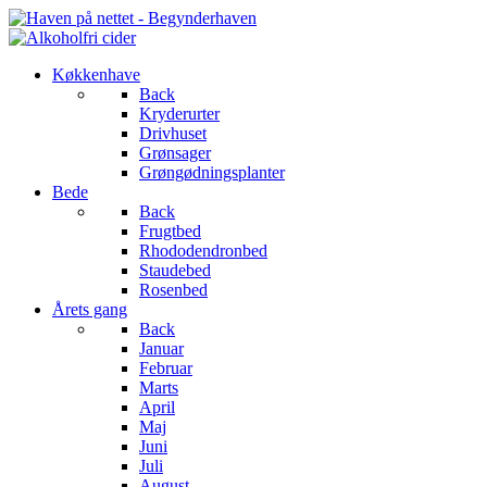
Køkkenhave
Back
Kryderurter
Drivhuset
Grønsager
Grøngødningsplanter
Bede
Back
Frugtbed
Rhododendronbed
Staudebed
Rosenbed
Årets gang
Back
Januar
Februar
Marts
April
Maj
Juni
Juli
August