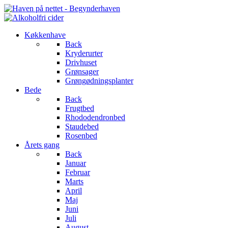
Køkkenhave
Back
Kryderurter
Drivhuset
Grønsager
Grøngødningsplanter
Bede
Back
Frugtbed
Rhododendronbed
Staudebed
Rosenbed
Årets gang
Back
Januar
Februar
Marts
April
Maj
Juni
Juli
August