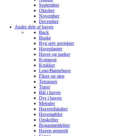
September
Oktober
November
December
Andre dele af haven
Back
Buske
Byg selv projekter
Haveplanter
Haver og parker
Kompost
Krukker
Lege/Børnehave
Fliser og sten
Terrassen
Træer
Bål i haven
Dyr i haven
Metoder
Haveredskaber
Havemøbler
Opskrifter
Boganmeldelser
Haven generelt