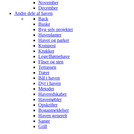
November
December
Andre dele af haven
Back
Buske
Byg selv projekter
Haveplanter
Haver og parker
Kompost
Krukker
Lege/Børnehave
Fliser og sten
Terrassen
Træer
Bål i haven
Dyr i haven
Metoder
Haveredskaber
Havemøbler
Opskrifter
Boganmeldelser
Haven generelt
Sange
Grill