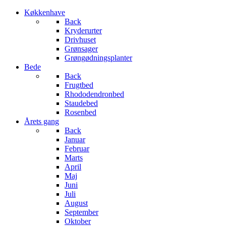
Køkkenhave
Back
Kryderurter
Drivhuset
Grønsager
Grøngødningsplanter
Bede
Back
Frugtbed
Rhododendronbed
Staudebed
Rosenbed
Årets gang
Back
Januar
Februar
Marts
April
Maj
Juni
Juli
August
September
Oktober