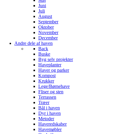
Maj
Juni
Juli
August
September
Oktober
November
December
Andre dele af haven
Back
Buske
Byg selv projekter
Haveplanter
Haver og parker
Kompost
Krukker
Lege/Børnehave
Fliser og sten
Terrassen
Træer
Bål i haven
Dyr i haven
Metoder
Haveredskaber
Havemøbler