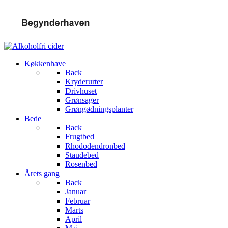
Køkkenhave
Back
Kryderurter
Drivhuset
Grønsager
Grøngødningsplanter
Bede
Back
Frugtbed
Rhododendronbed
Staudebed
Rosenbed
Årets gang
Back
Januar
Februar
Marts
April