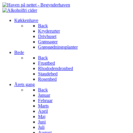
Køkkenhave
Back
Kryderurter
Drivhuset
Grønsager
Grøngødningsplanter
Bede
Back
Frugtbed
Rhododendronbed
Staudebed
Rosenbed
Årets gang
Back
Januar
Februar
Marts
April
Maj
Juni
Juli
August