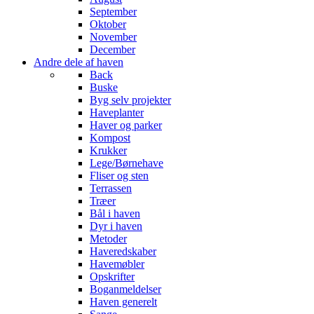
September
Oktober
November
December
Andre dele af haven
Back
Buske
Byg selv projekter
Haveplanter
Haver og parker
Kompost
Krukker
Lege/Børnehave
Fliser og sten
Terrassen
Træer
Bål i haven
Dyr i haven
Metoder
Haveredskaber
Havemøbler
Opskrifter
Boganmeldelser
Haven generelt