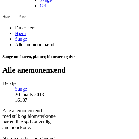
Sange
Grill
Søg …
Du er her:
Hjem
Sange
Alle anemonemænd
Sange om haven, planter, blomster og dyr
Alle anemonemænd
Detaljer
Sange
20. marts 2013
16187
Alle anemonemænd
med stilk og blomsterkrone
har en lille sød og venlig
anemonekone.
Når de drikker morgendug