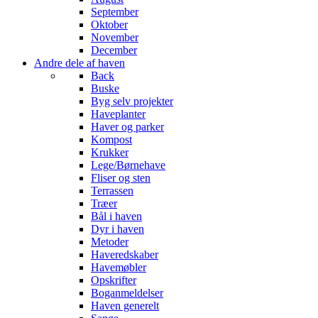
September
Oktober
November
December
Andre dele af haven
Back
Buske
Byg selv projekter
Haveplanter
Haver og parker
Kompost
Krukker
Lege/Børnehave
Fliser og sten
Terrassen
Træer
Bål i haven
Dyr i haven
Metoder
Haveredskaber
Havemøbler
Opskrifter
Boganmeldelser
Haven generelt