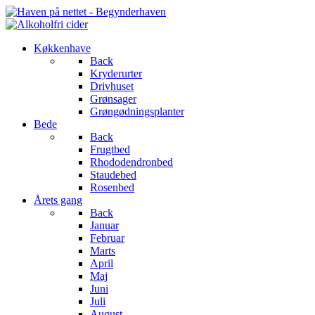
Køkkenhave
Back
Kryderurter
Drivhuset
Grønsager
Grøngødningsplanter
Bede
Back
Frugtbed
Rhododendronbed
Staudebed
Rosenbed
Årets gang
Back
Januar
Februar
Marts
April
Maj
Juni
Juli
August