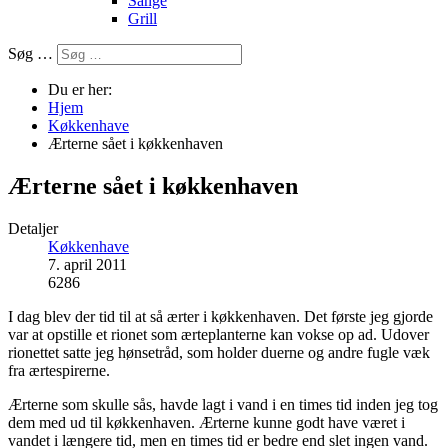
Sange
Grill
Søg …
Du er her:
Hjem
Køkkenhave
Ærterne sået i køkkenhaven
Ærterne sået i køkkenhaven
Detaljer
Køkkenhave
7. april 2011
6286
I dag blev der tid til at så ærter i køkkenhaven. Det første jeg gjorde
var at opstille et rionet som ærteplanterne kan vokse op ad. Udover
rionettet satte jeg hønsetråd, som holder duerne og andre fugle væk
fra ærtespirerne.
Ærterne som skulle sås, havde lagt i vand i en times tid inden jeg tog
dem med ud til køkkenhaven. Ærterne kunne godt have været i
vandet i længere tid, men en times tid er bedre end slet ingen vand.