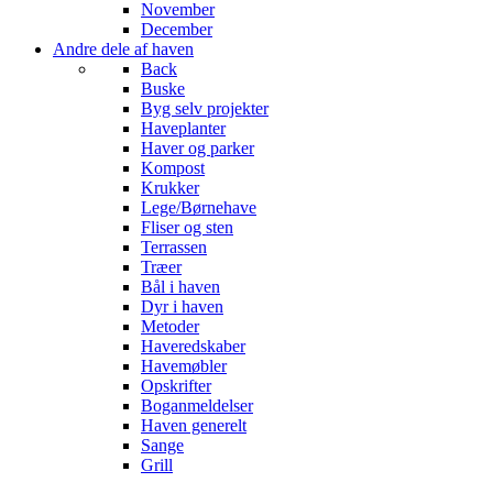
November
December
Andre dele af haven
Back
Buske
Byg selv projekter
Haveplanter
Haver og parker
Kompost
Krukker
Lege/Børnehave
Fliser og sten
Terrassen
Træer
Bål i haven
Dyr i haven
Metoder
Haveredskaber
Havemøbler
Opskrifter
Boganmeldelser
Haven generelt
Sange
Grill