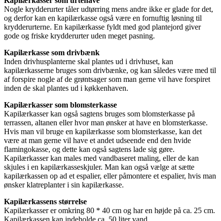
Kapilærkasser som urtehave
Nogle krydderurter tåler udtørring mens andre ikke er glade for det,
og derfor kan en kapilærkasse også være en fornuftig løsning til
krydderurterne. En kapilærkasse fyldt med god plantejord giver
gode og friske krydderurter uden meget pasning.
Kapilærkasse som drivbænk
Inden drivhusplanterne skal plantes ud i drivhuset, kan
kapilærkasserne bruges som drivbænke, og kan således være med til
af forspire nogle af de grøntsager som man gerne vil have forspiret
inden de skal plantes ud i køkkenhaven.
Kapilærkasser som blomsterkasse
Kapilærkasser kan også sagtens bruges som blomsterkasse på
terrassen, altanen eller hvor man ønsker at have en blomsterkasse.
Hvis man vil bruge en kapilærkasse som blomsterkasse, kan det
være at man gerne vil have et andet udseende end den hvide
flamingokasse, og dette kan også sagtens lade sig gøre.
Kapilærkasser kan males med vandbaseret maling, eller de kan
skjules i en kapilærkasseskjuler. Man kan også vælge at sætte
kapilærkassen op ad et espalier, eller påmontere et espalier, hvis man
ønsker klatreplanter i sin kapilærkasse.
Kapilærkassens størrelse
Kapilærkasser er omkring 80 * 40 cm og har en højde på ca. 25 cm.
Kapilærkassen kan indeholde ca. 50 liter vand.