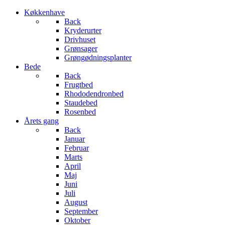
Køkkenhave
Back
Kryderurter
Drivhuset
Grønsager
Grøngødningsplanter
Bede
Back
Frugtbed
Rhododendronbed
Staudebed
Rosenbed
Årets gang
Back
Januar
Februar
Marts
April
Maj
Juni
Juli
August
September
Oktober