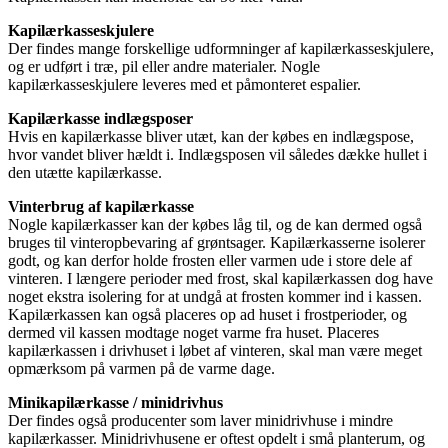
Kapilærkasseskjulere
Der findes mange forskellige udformninger af kapilærkasseskjulere,
og er udført i træ, pil eller andre materialer. Nogle
kapilærkasseskjulere leveres med et påmonteret espalier.
Kapilærkasse indlægsposer
Hvis en kapilærkasse bliver utæt, kan der købes en indlægspose,
hvor vandet bliver hældt i. Indlægsposen vil således dække hullet i
den utætte kapilærkasse.
Vinterbrug af kapilærkasse
Nogle kapilærkasser kan der købes låg til, og de kan dermed også
bruges til vinteropbevaring af grøntsager. Kapilærkasserne isolerer
godt, og kan derfor holde frosten eller varmen ude i store dele af
vinteren. I længere perioder med frost, skal kapilærkassen dog have
noget ekstra isolering for at undgå at frosten kommer ind i kassen.
Kapilærkassen kan også placeres op ad huset i frostperioder, og
dermed vil kassen modtage noget varme fra huset. Placeres
kapilærkassen i drivhuset i løbet af vinteren, skal man være meget
opmærksom på varmen på de varme dage.
Minikapilærkasse / minidrivhus
Der findes også producenter som laver minidrivhuse i mindre
kapilærkasser. Minidrivhusene er oftest opdelt i små planterum, og