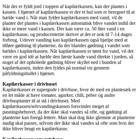
Når der er fyldt jord i toppen af kapilærkassen, kan der plantes i
kassen. I hjørnet af kapilærkassen er der et hul som er beregnet til at
hælde vand i. Når man fylder kapilærkassen med vand, vil de
planter der plantes i kapilærkassen automatisk blive vandet indtil der
ikke er mere vand i kassen. Der kan være ca. 50 liter vand i en
kapilærkasse, og producenterne skriver at det er nok til 7-14 dages
forbrug. Udover vanding kan kapilærkassen også hjælpe med at
tilføre gødning til planterne, da der blandes gødning i vandet som
hældes i kapilærkassen. Når kapilærkassen er tømt for vand, vil det
være en god idé at hælde den første kande vand direkte i jorden, så
noget af det ophobede gødning bliver skyllet ned i bunden af
kapilærkassen, inden den fyldes på normal vis gennem
påfyldningshullet i hjørnet.
Kapilærkasser i drivhuset
Kapilærkasser er supergode i drivhuse, hvor de med en plantesæk er
en let måde at have tomater, agurker, chili, peber og andre
drivhusplanter til at stå i drivhuset. Med
kapilærkassen/selvvandingskassen forsvinder meget af
pasningsbehovet, da der ikke skal vandes så ofte, og gødning af
planterne kan foregå lettere. Man skal dog ikke glemme at planterne
stadig skal passes, selvom der ikke skal vandes så ofte som hvis der
ikke bliver brugt en kapilærkasse.