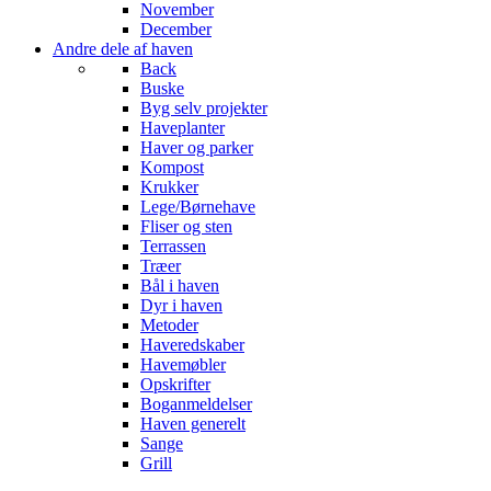
November
December
Andre dele af haven
Back
Buske
Byg selv projekter
Haveplanter
Haver og parker
Kompost
Krukker
Lege/Børnehave
Fliser og sten
Terrassen
Træer
Bål i haven
Dyr i haven
Metoder
Haveredskaber
Havemøbler
Opskrifter
Boganmeldelser
Haven generelt
Sange
Grill