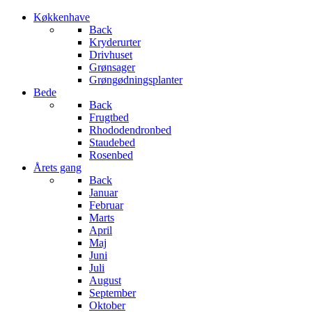
Køkkenhave
Back
Kryderurter
Drivhuset
Grønsager
Grøngødningsplanter
Bede
Back
Frugtbed
Rhododendronbed
Staudebed
Rosenbed
Årets gang
Back
Januar
Februar
Marts
April
Maj
Juni
Juli
August
September
Oktober