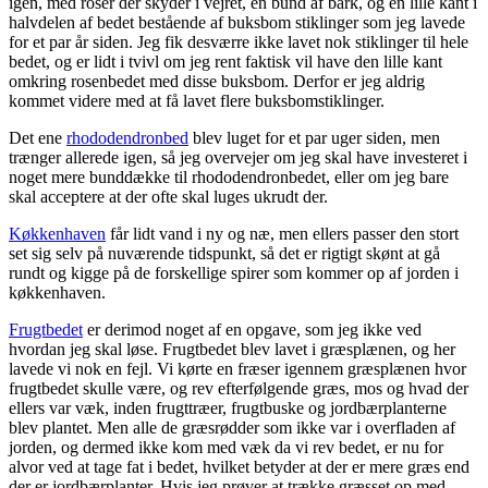
igen, med roser der skyder i vejret, en bund af bark, og en lille kant i
halvdelen af bedet bestående af buksbom stiklinger som jeg lavede
for et par år siden. Jeg fik desværre ikke lavet nok stiklinger til hele
bedet, og er lidt i tvivl om jeg rent faktisk vil have den lille kant
omkring rosenbedet med disse buksbom. Derfor er jeg aldrig
kommet videre med at få lavet flere buksbomstiklinger.
Det ene
rhododendronbed
blev luget for et par uger siden, men
trænger allerede igen, så jeg overvejer om jeg skal have investeret i
noget mere bunddække til rhododendronbedet, eller om jeg bare
skal acceptere at der ofte skal luges ukrudt der.
Køkkenhaven
får lidt vand i ny og næ, men ellers passer den stort
set sig selv på nuværende tidspunkt, så det er rigtigt skønt at gå
rundt og kigge på de forskellige spirer som kommer op af jorden i
køkkenhaven.
Frugtbedet
er derimod noget af en opgave, som jeg ikke ved
hvordan jeg skal løse. Frugtbedet blev lavet i græsplænen, og her
lavede vi nok en fejl. Vi kørte en fræser igennem græsplænen hvor
frugtbedet skulle være, og rev efterfølgende græs, mos og hvad der
ellers var væk, inden frugttræer, frugtbuske og jordbærplanterne
blev plantet. Men alle de græsrødder som ikke var i overfladen af
jorden, og dermed ikke kom med væk da vi rev bedet, er nu for
alvor ved at tage fat i bedet, hvilket betyder at der er mere græs end
der er jordbærplanter. Hvis jeg prøver at trække græsset op med