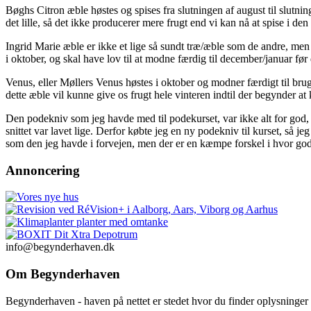
Bøghs Citron æble høstes og spises fra slutningen af august til slutning
det lille, så det ikke producerer mere frugt end vi kan nå at spise i de
Ingrid Marie æble er ikke et lige så sundt træ/æble som de andre, me
i oktober, og skal have lov til at modne færdig til december/januar før
Venus, eller Møllers Venus høstes i oktober og modner færdigt til brug
dette æble vil kunne give os frugt hele vinteren indtil der begynder at 
Den podekniv som jeg havde med til podekurset, var ikke alt for god, o
snittet var lavet lige. Derfor købte jeg en ny podekniv til kurset, så 
som den jeg havde i forvejen, men der er en kæmpe forskel i hvor god
Annoncering
info@begynderhaven.dk
Om Begynderhaven
Begynderhaven - haven på nettet er stedet hvor du finder oplysninge