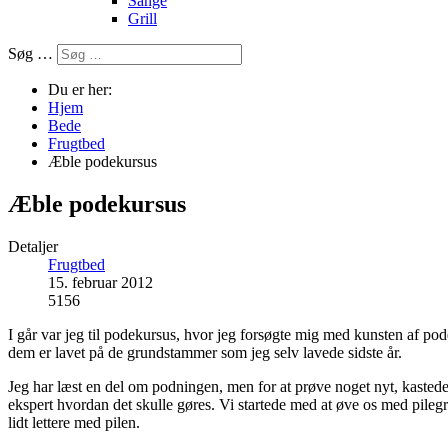
Sange
Grill
Søg …
Du er her:
Hjem
Bede
Frugtbed
Æble podekursus
Æble podekursus
Detaljer
Frugtbed
15. februar 2012
5156
I går var jeg til podekursus, hvor jeg forsøgte mig med kunsten af pode
dem er lavet på de grundstammer som jeg selv lavede sidste år.
Jeg har læst en del om podningen, men for at prøve noget nyt, kastede 
ekspert hvordan det skulle gøres. Vi startede med at øve os med pilegr
lidt lettere med pilen.