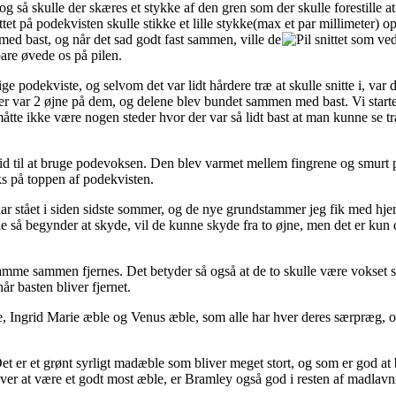
, og så skulle der skæres et stykke af den gren som der skulle forestille
tet på podekvisten skulle stikke et lille stykke(max et par millimeter) o
d bast, og når det sad godt fast sammen, ville de
bare øvede os på pilen.
e podekviste, og selvom det var lidt hårdere træ at skulle snitte i, var d
er var 2 øjne på dem, og delene blev bundet sammen med bast. Vi starte
 måtte ikke være nogen steder hvor der var så lidt bast at man kunne se 
id til at bruge podevoksen. Den blev varmet mellem fingrene og smur
ks på toppen af podekvisten.
 stået i siden sidste sommer, og de nye grundstammer jeg fik med hjem 
rne så begynder at skyde, vil de kunne skyde fra to øjne, men det er kun 
stamme sammen fjernes. Det betyder så også at de to skulle være vokset
r basten bliver fjernet.
e, Ingrid Marie æble og Venus æble, som alle har hver deres særpræg, o
Det er et grønt syrligt madæble som bliver meget stort, og som er god a
 at være et godt most æble, er Bramley også god i resten af madlavning