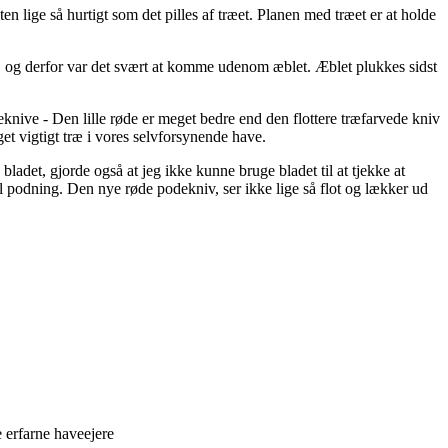
en lige så hurtigt som det pilles af træet. Planen med træet er at holde
, og derfor var det svært at komme udenom æblet. Æblet plukkes sidst
get vigtigt træ i vores selvforsynende have.
adet, gjorde også at jeg ikke kunne bruge bladet til at tjekke at
til podning. Den nye røde podekniv, ser ikke lige så flot og lækker ud
 erfarne haveejere