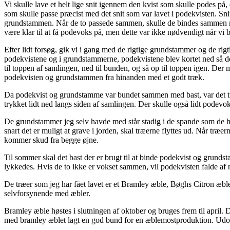
Vi skulle lave et helt lige snit igennem den kvist som skulle podes på
som skulle passe præcist med det snit som var lavet i podekvisten. Snit
grundstammen.
Når de to passede sammen, skulle de bindes sammen me
være klar til at få podevoks på, men dette var ikke nødvendigt når vi 
Efter lidt forsøg, gik vi i gang med de rigtige grundstammer og de rigtig
podekvistene og i grundstammerne, podekvistene blev kortet ned så d
til toppen af samlingen, ned til bunden, og så op til toppen igen. Der
podekvisten og grundstammen fra hinanden med et godt træk.
Da podekvist og grundstamme var bundet sammen med bast, var det t
trykket lidt ned langs siden af samlingen. Der skulle også lidt podevo
De grundstammer jeg selv havde med står stadig i de spande som de har
snart det er muligt at grave i jorden, skal træerne flyttes ud. Når træe
kommer skud fra begge øjne.
Til sommer skal det bast der er brugt til at binde podekvist og grund
lykkedes. Hvis de to ikke er vokset sammen, vil podekvisten falde af nå
De træer som jeg har fået lavet er et Bramley æble, Bøghs Citron æbl
selvforsynende med æbler.
Bramley æble høstes i slutningen af oktober og bruges frem til april. 
med bramley æblet lagt en god bund for en æblemostproduktion. Udover