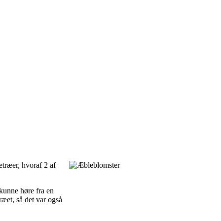
etræer, hvoraf 2 af
 kunne høre fra en
ræet, så det var også