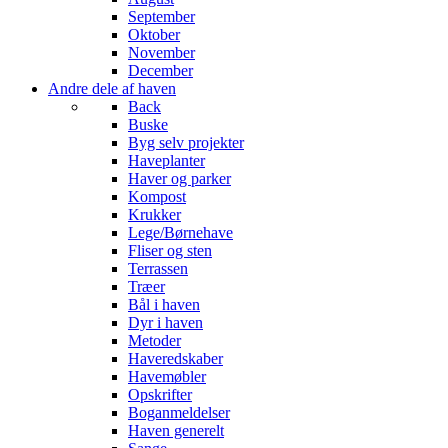
September
Oktober
November
December
Andre dele af haven
Back
Buske
Byg selv projekter
Haveplanter
Haver og parker
Kompost
Krukker
Lege/Børnehave
Fliser og sten
Terrassen
Træer
Bål i haven
Dyr i haven
Metoder
Haveredskaber
Havemøbler
Opskrifter
Boganmeldelser
Haven generelt