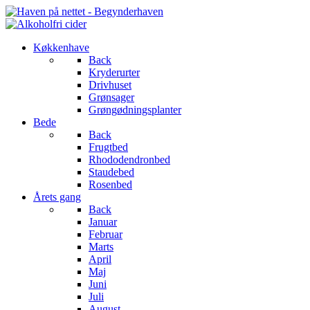
Køkkenhave
Back
Kryderurter
Drivhuset
Grønsager
Grøngødningsplanter
Bede
Back
Frugtbed
Rhododendronbed
Staudebed
Rosenbed
Årets gang
Back
Januar
Februar
Marts
April
Maj
Juni
Juli
August