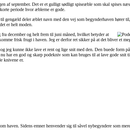
en af september. Det er et gulligt sødligt spiseæble som skal spises næst
n korte periode hvor æblerne er gode.
n til gengæld deler æblet navn med den vej som begynderhaven hører til
 det er helt moden.
 fra december og helt frem til juni måned, hvilket betyder at
komme frisk frugt i haven. Jeg er derfor ret sikker på at det bliver et me
g jeg kunne ikke lave et rent og lige snit med den. Den buede form på bl
jeg nu har en god og skarp podekniv som kan bruges til at lave gode snit 
e knivene er.
r om haven. Sidens emner henvender sig til såvel nybegyndere som mere