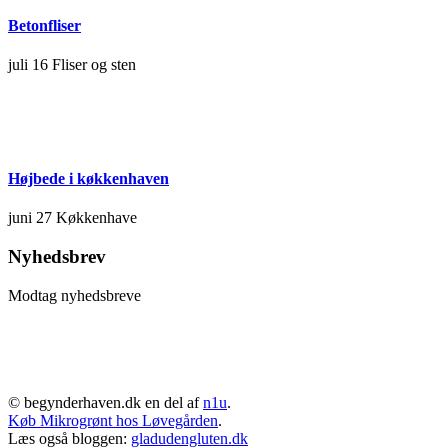
Betonfliser
juli 16
Fliser og sten
Højbede i køkkenhaven
juni 27
Køkkenhave
Nyhedsbrev
Modtag nyhedsbreve
© begynderhaven.dk en del af
n1u
.
Køb Mikrogrønt hos Løvegården
.
Læs også bloggen:
gladudengluten.dk