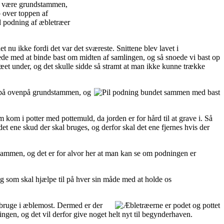
 at være grundstammen,
p over toppen af
et nu ikke fordi det var det sværeste. Snittene blev lavet i
de med at binde bast om midten af samlingen, og så snoede vi bast op
træet under, og det skulle sidde så stramt at man ikke kunne trække
t på ovenpå grundstammen, og
kom i potter med pottemuld, da jorden er for hård til at grave i. Så
det ene skud der skal bruges, og derfor skal det ene fjernes hvis der
 sammen, og det er for alvor her at man kan se om podningen er
g som skal hjælpe til på hver sin måde med at holde os
t bruge i æblemost. Dermed er der
en, og det vil derfor give noget helt nyt til begynderhaven.