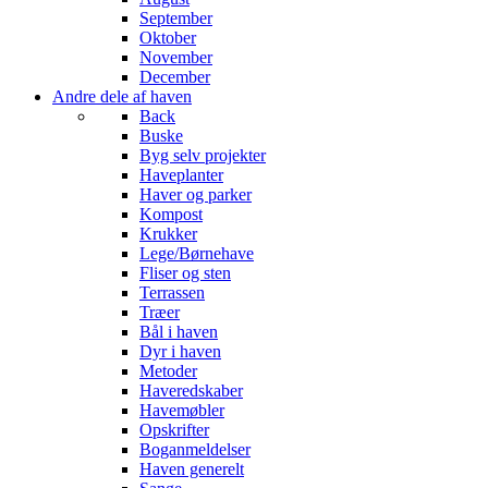
September
Oktober
November
December
Andre dele af haven
Back
Buske
Byg selv projekter
Haveplanter
Haver og parker
Kompost
Krukker
Lege/Børnehave
Fliser og sten
Terrassen
Træer
Bål i haven
Dyr i haven
Metoder
Haveredskaber
Havemøbler
Opskrifter
Boganmeldelser
Haven generelt