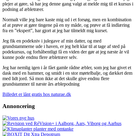
plejer at gøre, så har jeg denne gang valgt at melde mig til et kursus i
podning af æbletræer.
Normalt ville jeg bare kaste mig ud i et forsøg, men en kombination
af at prøve at gøre tingene på en ny måde, og prøve at få indlæring
fra en ”ekspert”, har gjort at jeg har tilmeldt mig kurset.
Jeg fik en podekniv i julegave af min datter, og med
grundstammerne ude i haven, er jeg helt klar til at tage af sted på
podekursus, og forhåbentligt få en viden der gør at jeg næste år vil
kunne pode endnu flere æbletræer selv.
Jeg har nemlig igen i år fået gamle rådne æbler, som jeg har givet et
dask med en hammer, og smidt i en stor mørtelbalje, og dækket dem
med lidt jord. Så mon ikke at det skulle give endnu flere
grundstammer til næste års æblepodning
Billedet er lånt gratis hos naturae.dk
Annoncering