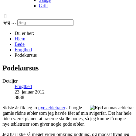
Sange
Grill
Søg …
Du er her:
Hjem
Bede
Frugtbed
Podekursus
Podekursus
Detaljer
Frugtbed
23. januar 2012
3838
Sidste år fik jeg to
nye æbletræer
af nogle
gamle rådne æbler som jeg havde fået af min svigerfar. Det har hele
tiden været planen at træerne skulle podes, så jeg kunne få nogle
nye æbletræer som giver nogle gode æbler.
Jeg har ikke så meget viden omkring podning, og modsat hvad jeg