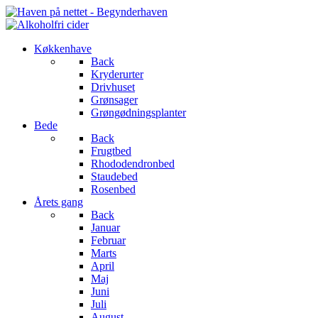
Køkkenhave
Back
Kryderurter
Drivhuset
Grønsager
Grøngødningsplanter
Bede
Back
Frugtbed
Rhododendronbed
Staudebed
Rosenbed
Årets gang
Back
Januar
Februar
Marts
April
Maj
Juni
Juli
August