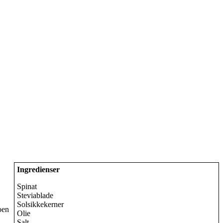
Ingredienser
Spinat
Steviablade
Solsikkekerner
oen
Olie
Salt