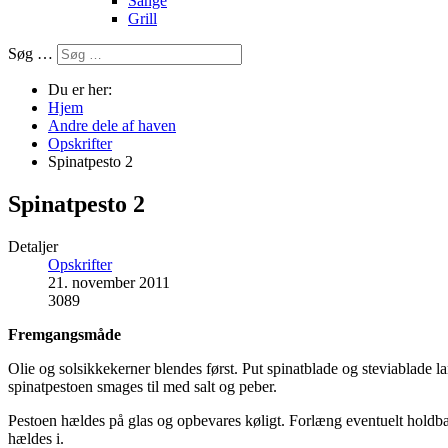
Sange
Grill
Søg …
Du er her:
Hjem
Andre dele af haven
Opskrifter
Spinatpesto 2
Spinatpesto 2
Detaljer
Opskrifter
21. november 2011
3089
Fremgangsmåde
Olie og solsikkekerner blendes først. Put spinatblade og steviablade 
spinatpestoen smages til med salt og peber.
Pestoen hældes på glas og opbevares køligt. Forlæng eventuelt holdb
hældes i.