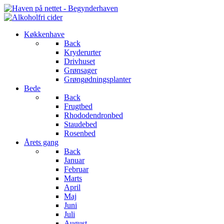
Køkkenhave
Back
Kryderurter
Drivhuset
Grønsager
Grøngødningsplanter
Bede
Back
Frugtbed
Rhododendronbed
Staudebed
Rosenbed
Årets gang
Back
Januar
Februar
Marts
April
Maj
Juni
Juli
August