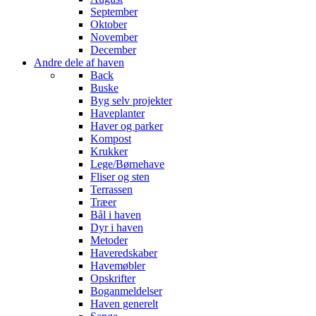
September
Oktober
November
December
Andre dele af haven
Back
Buske
Byg selv projekter
Haveplanter
Haver og parker
Kompost
Krukker
Lege/Børnehave
Fliser og sten
Terrassen
Træer
Bål i haven
Dyr i haven
Metoder
Haveredskaber
Havemøbler
Opskrifter
Boganmeldelser
Haven generelt