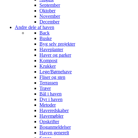
September
Oktober
November
December
Andre dele af haven
Back
Buske
Byg selv projekter
Haveplanter
Haver og parker
Kompost
Krukker
Lege/Børnehave
Fliser og sten
Terrassen
Træer
Bål i haven
Dyr i haven
Metoder
Haveredskaber
Havemøbler
Opskrifter
Boganmeldelser
Haven generelt