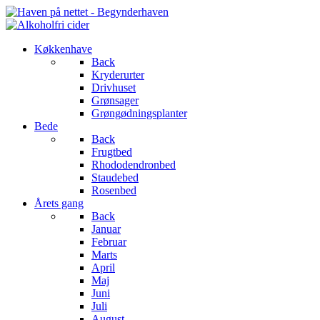
Køkkenhave
Back
Kryderurter
Drivhuset
Grønsager
Grøngødningsplanter
Bede
Back
Frugtbed
Rhododendronbed
Staudebed
Rosenbed
Årets gang
Back
Januar
Februar
Marts
April
Maj
Juni
Juli
August