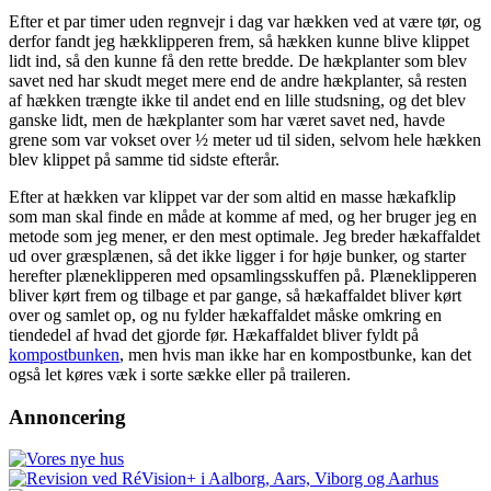
Efter et par timer uden regnvejr i dag var hækken ved at være tør, og
derfor fandt jeg hækklipperen frem, så hækken kunne blive klippet
lidt ind, så den kunne få den rette bredde. De hækplanter som blev
savet ned har skudt meget mere end de andre hækplanter, så resten
af hækken trængte ikke til andet end en lille studsning, og det blev
ganske lidt, men de hækplanter som har været savet ned, havde
grene som var vokset over ½ meter ud til siden, selvom hele hækken
blev klippet på samme tid sidste efterår.
Efter at hækken var klippet var der som altid en masse hækafklip
som man skal finde en måde at komme af med, og her bruger jeg en
metode som jeg mener, er den mest optimale. Jeg breder hækaffaldet
ud over græsplænen, så det ikke ligger i for høje bunker, og starter
herefter plæneklipperen med opsamlingsskuffen på. Plæneklipperen
bliver kørt frem og tilbage et par gange, så hækaffaldet bliver kørt
over og samlet op, og nu fylder hækaffaldet måske omkring en
tiendedel af hvad det gjorde før. Hækaffaldet bliver fyldt på
kompostbunken
, men hvis man ikke har en kompostbunke, kan det
også let køres væk i sorte sække eller på traileren.
Annoncering