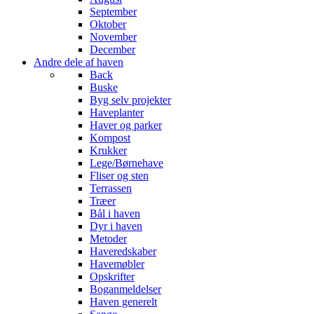
September
Oktober
November
December
Andre dele af haven
Back
Buske
Byg selv projekter
Haveplanter
Haver og parker
Kompost
Krukker
Lege/Børnehave
Fliser og sten
Terrassen
Træer
Bål i haven
Dyr i haven
Metoder
Haveredskaber
Havemøbler
Opskrifter
Boganmeldelser
Haven generelt