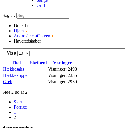
Sange
Grill
Søg …
Du er her:
Hjem
Andre dele af haven
Haveredskaber
Vis #
Titel
Skribent
Visninger
Hækkesaks
Visninger: 2498
Hækkeklipper
Visninger: 2335
Greb
Visninger: 2930
Side 2 ud af 2
Start
Forrige
1
2