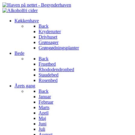
Køkkenhave
Back
Kryderurter
Drivhuset
Grønsager
Grøngødningsplanter
Bede
Back
Frugtbed
Rhododendronbed
Staudebed
Rosenbed
Årets gang
Back
Januar
Februar
Marts
April
Maj
Juni
Juli
August