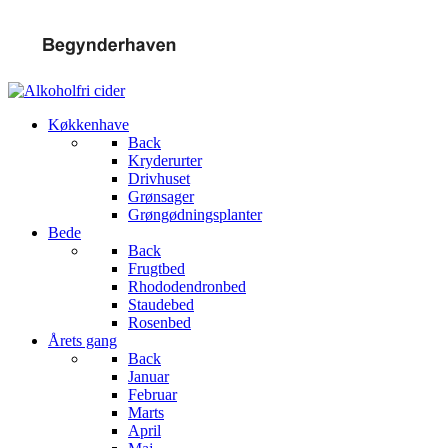
Køkkenhave
Back
Kryderurter
Drivhuset
Grønsager
Grøngødningsplanter
Bede
Back
Frugtbed
Rhododendronbed
Staudebed
Rosenbed
Årets gang
Back
Januar
Februar
Marts
April