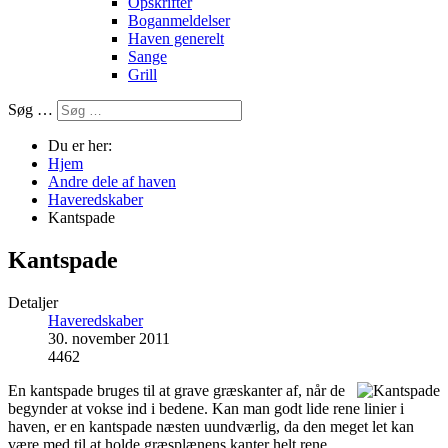
Opskrifter
Boganmeldelser
Haven generelt
Sange
Grill
Søg …
Du er her:
Hjem
Andre dele af haven
Haveredskaber
Kantspade
Kantspade
Detaljer
Haveredskaber
30. november 2011
4462
En kantspade bruges til at grave græskanter af, når de
begynder at vokse ind i bedene. Kan man godt lide rene linier i
haven, er en kantspade næsten uundværlig, da den meget let kan
være med til at holde græsplænens kanter helt rene.