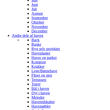
Maj
Juni
Juli
August
September
Oktober
November
December
Andre dele af haven
Back
Buske
Byg selv projekter
Haveplanter
Haver og parker
Kompost
Krukker
Lege/Børnehave
Fliser og sten
Terrassen
Træer
Bål i haven
Dyr i haven
Metoder
Haveredskaber
Havemøbler