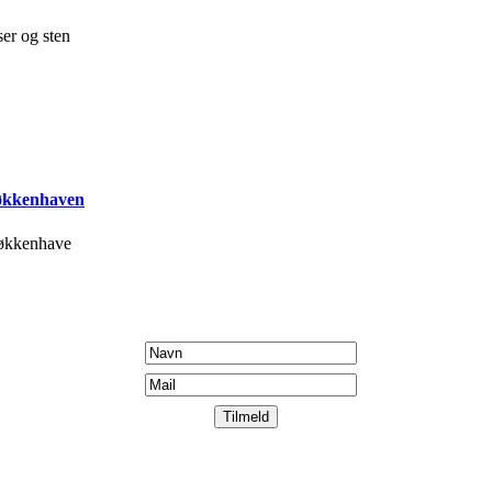
ser og sten
køkkenhaven
økkenhave