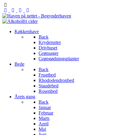
Køkkenhave
Back
Kryderurter
Drivhuset
Grønsager
Grøngødningsplanter
Bede
Back
Frugtbed
Rhododendronbed
Staudebed
Rosenbed
Årets gang
Back
Januar
Februar
Marts
April
Maj
Juni