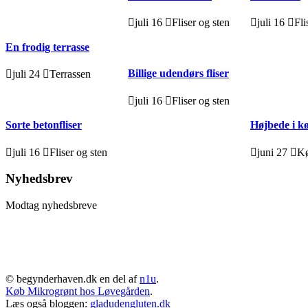
juli 16
Fliser og sten
juli 16
Fli
En frodig terrasse
Billige udendørs fliser
juli 24
Terrassen
juli 16
Fliser og sten
Sorte betonfliser
Højbede i 
juli 16
Fliser og sten
juni 27
K
Nyhedsbrev
Modtag nyhedsbreve
© begynderhaven.dk en del af
n1u
.
Køb Mikrogrønt hos Løvegården
.
Læs også bloggen:
gladudengluten.dk