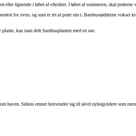
ller lignende i løbet af efteråret. I løbet af sommeren, skal potterne 
edest for oven, og som er let at potte om i. Bambusrødderne vokser kraf
re plante, kan man dele bambusplanten med en sav.
r om haven. Sidens emner henvender sig til såvel nybegyndere som mere