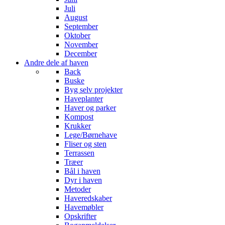
Juli
August
September
Oktober
November
December
Andre dele af haven
Back
Buske
Byg selv projekter
Haveplanter
Haver og parker
Kompost
Krukker
Lege/Børnehave
Fliser og sten
Terrassen
Træer
Bål i haven
Dyr i haven
Metoder
Haveredskaber
Havemøbler
Opskrifter