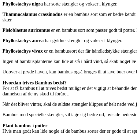
Phyllostachys nigra
har sorte stængler og vokser i klynger.
Thamnocalamus crassinodus
er en bambus sort som er bedre kendt 
skær.
Pleioblastus auricomus
er en bambus sort som passer godt til potter. 
Phyllostachys aurea
har gyldne stængler og vokser i klynger.
Phyllostachys vivax
er en bambussort der får håndledstykke stængler 
Ingen af bambusplanterne kan lide at stå i hård vind, så skab noget l
Udover at pryde haven, kan bambus også bruges til at lave buer over 
Hvordan trives Bambus bedst?
For at få bambus til at trives bedst muligt er det vigtigt at behandl
dannelsen af de ny skud til foråret.
Når det bliver vinter, skal de ældste stængler klippes af helt nede ved
Bambus med specielle stængler, vil tage sig bedre ud, hvis de nederste
Plant bambus i potter
Hvis man godt kan lide nogle af de bambus sorter der er gode til at s