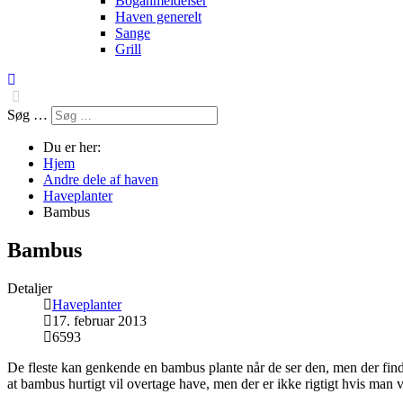
Boganmeldelser
Haven generelt
Sange
Grill
Søg …
Du er her:
Hjem
Andre dele af haven
Haveplanter
Bambus
Bambus
Detaljer
Haveplanter
17. februar 2013
6593
De fleste kan genkende en bambus plante når de ser den, men der finde
at bambus hurtigt vil overtage have, men der er ikke rigtigt hvis man v