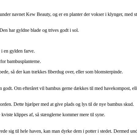
under navnet Kew Beauty, og er en planter der vokser i klynger, med st
Den har gyldne blade og trives godt i sol.
i en gylden farve.
æ for bambusplanterne.
bede, så der kan trækkes fiberdug over, eller som blomsterpinde.
e dem godt. Om efteråret vil bambus gerne dækkes til med havekompost, e
 jorden. Dette hjælper med at give plads og lys til de nye bambus skud.
 kviste klippes af, så stænglerne kommer mere til syne.
prede sig til hele haven, kan man dyrke dem i potter i stedet. Dermed u