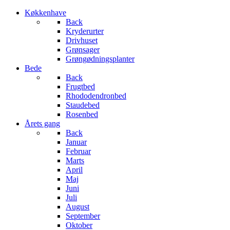
Køkkenhave
Back
Kryderurter
Drivhuset
Grønsager
Grøngødningsplanter
Bede
Back
Frugtbed
Rhododendronbed
Staudebed
Rosenbed
Årets gang
Back
Januar
Februar
Marts
April
Maj
Juni
Juli
August
September
Oktober