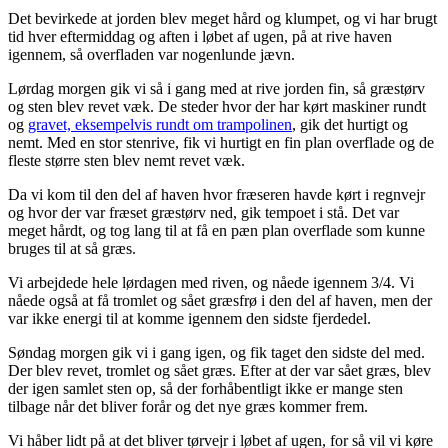
Det bevirkede at jorden blev meget hård og klumpet, og vi har brugt
tid hver eftermiddag og aften i løbet af ugen, på at rive haven
igennem, så overfladen var nogenlunde jævn.
Lørdag morgen gik vi så i gang med at rive jorden fin, så græstørv
og sten blev revet væk. De steder hvor der har kørt maskiner rundt
og
gravet, eksempelvis rundt om trampolinen
, gik det hurtigt og
nemt. Med en stor stenrive, fik vi hurtigt en fin plan overflade og de
fleste større sten blev nemt revet væk.
Da vi kom til den del af haven hvor fræseren havde kørt i regnvejr
og hvor der var fræset græstørv ned, gik tempoet i stå. Det var
meget hårdt, og tog lang til at få en pæn plan overflade som kunne
bruges til at så græs.
Vi arbejdede hele lørdagen med riven, og nåede igennem 3/4. Vi
nåede også at få tromlet og sået græsfrø i den del af haven, men der
var ikke energi til at komme igennem den sidste fjerdedel.
Søndag morgen gik vi i gang igen, og fik taget den sidste del med.
Der blev revet, tromlet og sået græs. Efter at der var sået græs, blev
der igen samlet sten op, så der forhåbentligt ikke er mange sten
tilbage når det bliver forår og det nye græs kommer frem.
Vi håber lidt på at det bliver tørvejr i løbet af ugen, for så vil vi køre