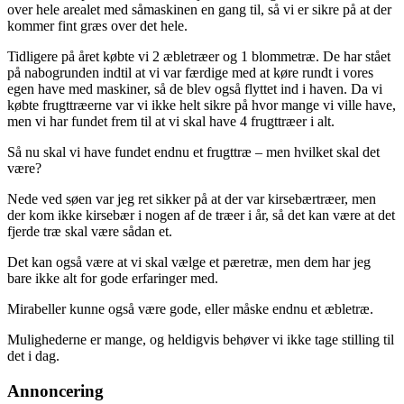
over hele arealet med såmaskinen en gang til, så vi er sikre på at der
kommer fint græs over det hele.
Tidligere på året købte vi 2 æbletræer og 1 blommetræ. De har stået
på nabogrunden indtil at vi var færdige med at køre rundt i vores
egen have med maskiner, så de blev også flyttet ind i haven. Da vi
købte frugttræerne var vi ikke helt sikre på hvor mange vi ville have,
men vi har fundet frem til at vi skal have 4 frugttræer i alt.
Så nu skal vi have fundet endnu et frugttræ – men hvilket skal det
være?
Nede ved søen var jeg ret sikker på at der var kirsebærtræer, men
der kom ikke kirsebær i nogen af de træer i år, så det kan være at det
fjerde træ skal være sådan et.
Det kan også være at vi skal vælge et pæretræ, men dem har jeg
bare ikke alt for gode erfaringer med.
Mirabeller kunne også være gode, eller måske endnu et æbletræ.
Mulighederne er mange, og heldigvis behøver vi ikke tage stilling til
det i dag.
Annoncering