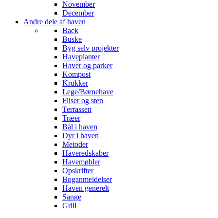
November
December
Andre dele af haven
Back
Buske
Byg selv projekter
Haveplanter
Haver og parker
Kompost
Krukker
Lege/Børnehave
Fliser og sten
Terrassen
Træer
Bål i haven
Dyr i haven
Metoder
Haveredskaber
Havemøbler
Opskrifter
Boganmeldelser
Haven generelt
Sange
Grill