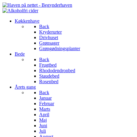
Køkkenhave
Back
Kryderurter
Drivhuset
Grønsager
Grøngødningsplanter
Bede
Back
Frugtbed
Rhododendronbed
Staudebed
Rosenbed
Årets gang
Back
Januar
Februar
Marts
April
Maj
Juni
Juli
August