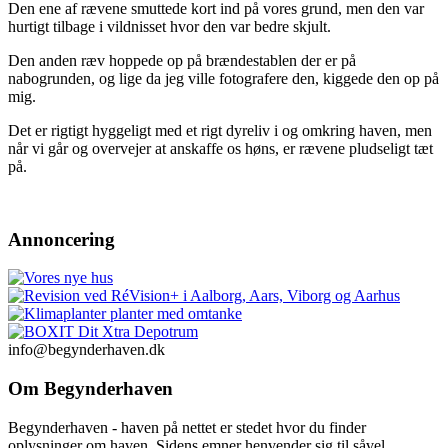
Den ene af rævene smuttede kort ind på vores grund, men den var
hurtigt tilbage i vildnisset hvor den var bedre skjult.
Den anden ræv hoppede op på brændestablen der er på
nabogrunden, og lige da jeg ville fotografere den, kiggede den op på
mig.
Det er rigtigt hyggeligt med et rigt dyreliv i og omkring haven, men
når vi går og overvejer at anskaffe os høns, er rævene pludseligt tæt
på.
Annoncering
info@begynderhaven.dk
Om Begynderhaven
Begynderhaven - haven på nettet er stedet hvor du finder
oplysninger om haven. Sidens emner henvender sig til såvel