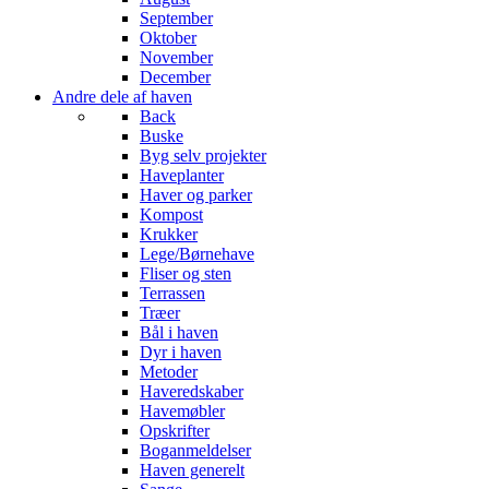
September
Oktober
November
December
Andre dele af haven
Back
Buske
Byg selv projekter
Haveplanter
Haver og parker
Kompost
Krukker
Lege/Børnehave
Fliser og sten
Terrassen
Træer
Bål i haven
Dyr i haven
Metoder
Haveredskaber
Havemøbler
Opskrifter
Boganmeldelser
Haven generelt