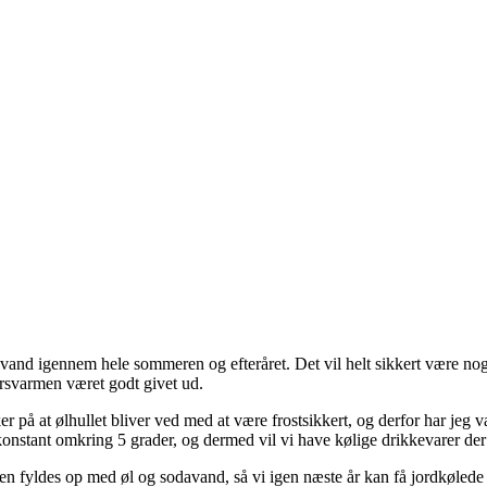
and igennem hele sommeren og efteråret. Det vil helt sikkert være noge
rårsvarmen været godt givet ud.
r på at ølhullet bliver ved med at være frostsikkert, og derfor har jeg va
g konstant omkring 5 grader, og dermed vil vi have kølige drikkevarer de
 igen fyldes op med øl og sodavand, så vi igen næste år kan få jordkølede