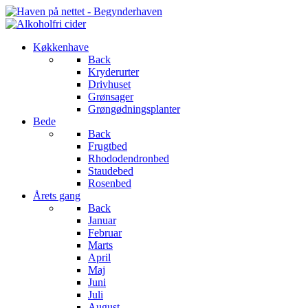
Køkkenhave
Back
Kryderurter
Drivhuset
Grønsager
Grøngødningsplanter
Bede
Back
Frugtbed
Rhododendronbed
Staudebed
Rosenbed
Årets gang
Back
Januar
Februar
Marts
April
Maj
Juni
Juli
August