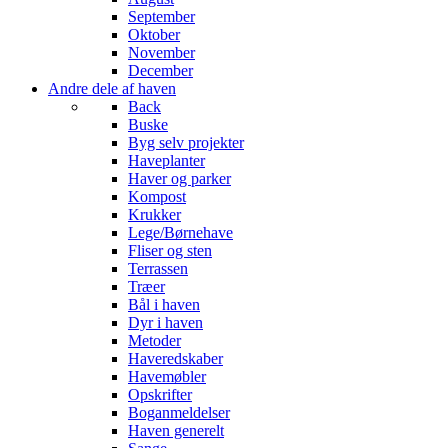
September
Oktober
November
December
Andre dele af haven
Back
Buske
Byg selv projekter
Haveplanter
Haver og parker
Kompost
Krukker
Lege/Børnehave
Fliser og sten
Terrassen
Træer
Bål i haven
Dyr i haven
Metoder
Haveredskaber
Havemøbler
Opskrifter
Boganmeldelser
Haven generelt