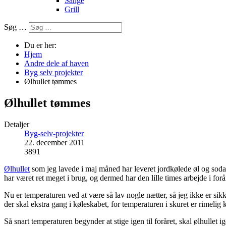
Sange
Grill
Søg …
Du er her:
Hjem
Andre dele af haven
Byg selv projekter
Ølhullet tømmes
Ølhullet tømmes
Detaljer
Byg-selv-projekter
22. december 2011
3891
Ølhullet
som jeg lavede i maj måned har leveret jordkølede øl og sodav
har været ret meget i brug, og dermed har den lille times arbejde i fo
Nu er temperaturen ved at være så lav nogle nætter, så jeg ikke er sikke
der skal ekstra gang i køleskabet, for temperaturen i skuret er rimeli
Så snart temperaturen begynder at stige igen til foråret, skal ølhullet