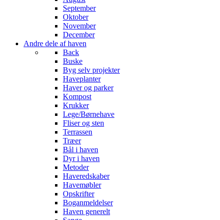
September
Oktober
November
December
Andre dele af haven
Back
Buske
Byg selv projekter
Haveplanter
Haver og parker
Kompost
Krukker
Lege/Børnehave
Fliser og sten
Terrassen
Træer
Bål i haven
Dyr i haven
Metoder
Haveredskaber
Havemøbler
Opskrifter
Boganmeldelser
Haven generelt