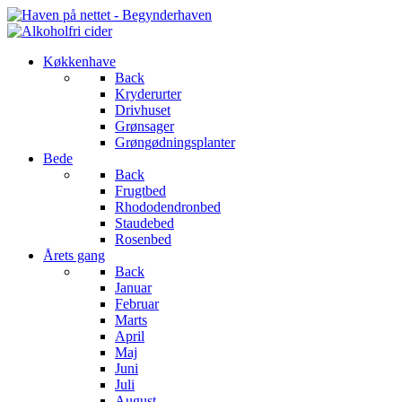
Køkkenhave
Back
Kryderurter
Drivhuset
Grønsager
Grøngødningsplanter
Bede
Back
Frugtbed
Rhododendronbed
Staudebed
Rosenbed
Årets gang
Back
Januar
Februar
Marts
April
Maj
Juni
Juli
August