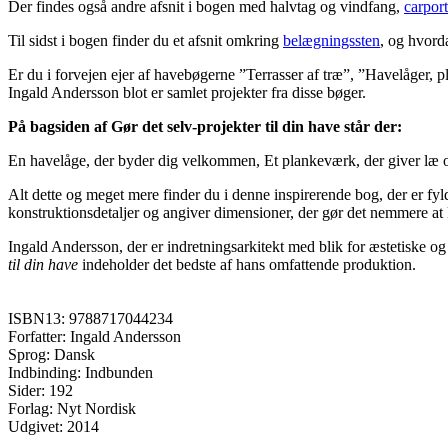
Der findes også andre afsnit i bogen med halvtag og vindfang,
carpor
Til sidst i bogen finder du et afsnit omkring
belægningssten
, og hvorda
Er du i forvejen ejer af havebøgerne ”Terrasser af træ”, ”Havelåger, 
Ingald Andersson blot er samlet projekter fra disse bøger.
På bagsiden af Gør det selv-projekter til din have står der:
En havelåge, der byder dig velkommen, Et plankeværk, der giver læ og 
Alt dette og meget mere finder du i denne inspirerende bog, der er fyld
konstruktionsdetaljer og angiver dimensioner, der gør det nemmere a
Ingald Andersson, der er indretningsarkitekt med blik for æstetiske og
til din have
indeholder det bedste af hans omfattende produktion.
ISBN13: 9788717044234
Forfatter: Ingald Andersson
Sprog: Dansk
Indbinding: Indbunden
Sider: 192
Forlag: Nyt Nordisk
Udgivet: 2014