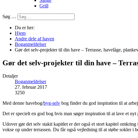
Sange
Grill
Søg …
Du er her:
Hjem
Andre dele af haven
Boganmeldelser
Gør det selv-projekter til din have – Terrasse, havelåge, plan
Gør det selv-projekter til din have – Terr
Detaljer
Boganmeldelser
27. februar 2017
3250
Med denne havebog/
byg-selv
bog finder du god inspiration til at arb
Det er specielt en god bog hvis man søger inspiration til at lave et ny
Udover gør det selv stakit kapitlet er der også et stort kapitel omkri
vokse op under terrassen. Du får også vejledning til at støbe sokler i b