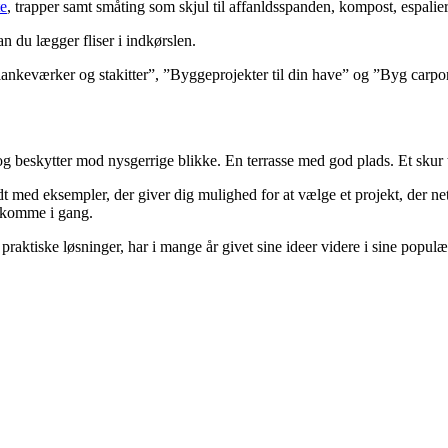
te
, trapper samt småting som skjul til affanldsspanden, kompost, espalie
n du lægger fliser i indkørslen.
plankeværker og stakitter”, ”Byggeprojekter til din have” og ”Byg carpo
beskytter mod nysgerrige blikke. En terrasse med god plads. Et skur ti
t med eksempler, der giver dig mulighed for at vælge et projekt, der neto
t komme i gang.
 praktiske løsninger, har i mange år givet sine ideer videre i sine popu