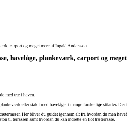
keværk, carport og meget mere af Ingald Andersson
asse, havelåge, plankeværk, carport og mege
ejde med træ i haven.
t plankeværk eller stakit med havelåger i mange forskellige stilarter. D
ng træterrasser. Her bliver du guidet igennem alt fra hvordan du men have
eton til terrassen samt hvordan du kan indrette en flot træterrasse.