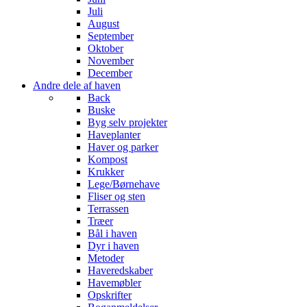
Juli
August
September
Oktober
November
December
Andre dele af haven
Back
Buske
Byg selv projekter
Haveplanter
Haver og parker
Kompost
Krukker
Lege/Børnehave
Fliser og sten
Terrassen
Træer
Bål i haven
Dyr i haven
Metoder
Haveredskaber
Havemøbler
Opskrifter