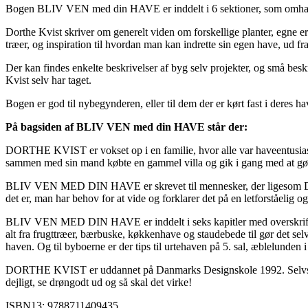
Bogen BLIV VEN med din HAVE er inddelt i 6 sektioner, som omhandl
Dorthe Kvist skriver om generelt viden om forskellige planter, egne er
træer, og inspiration til hvordan man kan indrette sin egen have, ud 
Der kan findes enkelte beskrivelser af byg selv projekter, og små besk
Kvist selv har taget.
Bogen er god til nybegynderen, eller til dem der er kørt fast i deres h
På bagsiden af BLIV VEN med din HAVE står der:
DORTHE KVIST er vokset op i en familie, hvor alle var haveentusiast
sammen med sin mand købte en gammel villa og gik i gang med at gøre ha
BLIV VEN MED DIN HAVE er skrevet til mennesker, der ligesom Dorthe
det er, man har behov for at vide og forklarer det på en letforståeli
BLIV VEN MED DIN HAVE er inddelt i seks kapitler med overskrifter
alt fra frugttræer, bærbuske, køkkenhave og staudebede til gør det s
haven. Og til byboerne er der tips til urtehaven på 5. sal, æblelunden 
DORTHE KVIST er uddannet på Danmarks Designskole 1992. Selvstændig
dejligt, se drøngodt ud og så skal det virke!
ISBN13: 9788711409435