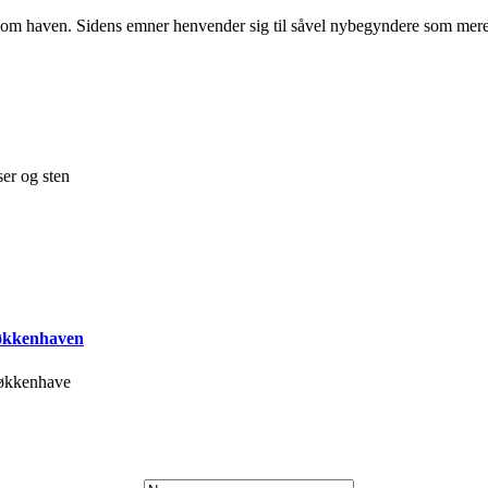
r om haven. Sidens emner henvender sig til såvel nybegyndere som mere
ser og sten
køkkenhaven
økkenhave