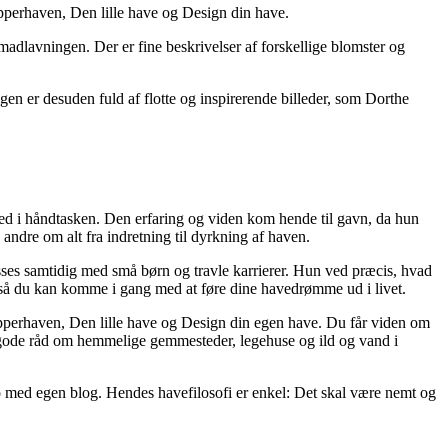
erhaven, Den lille have og Design din have.
madlavningen. Der er fine beskrivelser af forskellige blomster og
gen er desuden fuld af flotte og inspirerende billeder, som Dorthe
ed i håndtasken. Den erfaring og viden kom hende til gavn, da hun
andre om alt fra indretning til dyrkning af haven.
s samtidig med små børn og travle karrierer. Hun ved præcis, hvad
 også du kan komme i gang med at føre dine havedrømme ud i livet.
erhaven, Den lille have og Design din egen have. Du får viden om
r gode råd om hemmelige gemmesteder, legehuse og ild og vand i
med egen blog. Hendes havefilosofi er enkel: Det skal være nemt og