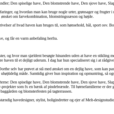
er; Den spiselige have, Den blomstrende have, Den sjove have, Slapp
faringer, og hvordan man kan bruge nogle urter, grønsager og frugter i 
fra ønsket om farvekombination, blomstringssæson og højde.
rivelser af hvad haven kan bruges til, som hønsehold, bål, sport osv. Bo
ave, og får en varm anbefaling herfra.
er, og hvor man sjældent besøgte hinanden uden at have en stikling m
ven til et dejligt uderum. I dag har hun specialiseret sig i at rådgive 
 selv har prøvet at stå med ønsket om en dejlig have, som kan passe
g og uhøjtidelig måde. Samtidig giver hun inspiration og opmuntring, så
ne: Den spiselige have, Den blomstrende have, Den sjove have, Slapp
elv-projekter som fx en bænk af pindebrænde. Til børnefamilierne er de
i baggården og blomsterfesten på tagterrassen.
 havedesigner, stylist, boligindretter og ejer af Melt-designstudio 