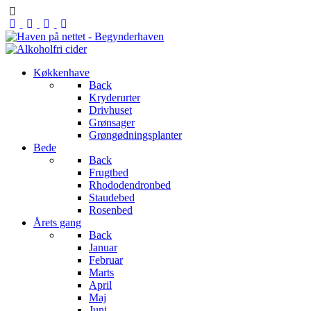
Køkkenhave
Back
Kryderurter
Drivhuset
Grønsager
Grøngødningsplanter
Bede
Back
Frugtbed
Rhododendronbed
Staudebed
Rosenbed
Årets gang
Back
Januar
Februar
Marts
April
Maj
Juni