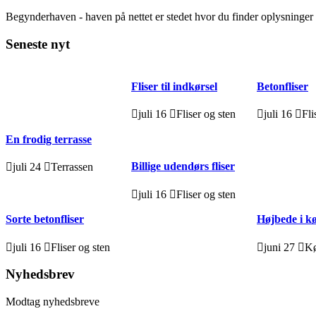
Begynderhaven - haven på nettet er stedet hvor du finder oplysninge
Seneste nyt
Fliser til indkørsel
Betonfliser
juli 16
Fliser og sten
juli 16
Fli
En frodig terrasse
Billige udendørs fliser
juli 24
Terrassen
juli 16
Fliser og sten
Sorte betonfliser
Højbede i 
juli 16
Fliser og sten
juni 27
K
Nyhedsbrev
Modtag nyhedsbreve