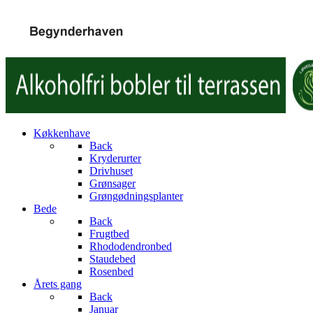
Køkkenhave
Back
Kryderurter
Drivhuset
Grønsager
Grøngødningsplanter
Bede
Back
Frugtbed
Rhododendronbed
Staudebed
Rosenbed
Årets gang
Back
Januar