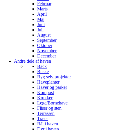
Februar
Marts
April
Maj
Juni
Juli
August
September
Oktober
November
December
Andre dele af haven
Back
Buske
Byg selv projekter
Haveplanter
Haver og parker
Kompost
Krukker
Lege/Børnehave
Fliser og sten
Terrassen
Træer
Bål i haven
Dyr i haven