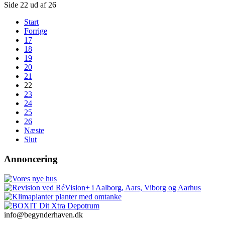
Side 22 ud af 26
Start
Forrige
17
18
19
20
21
22
23
24
25
26
Næste
Slut
Annoncering
info@begynderhaven.dk