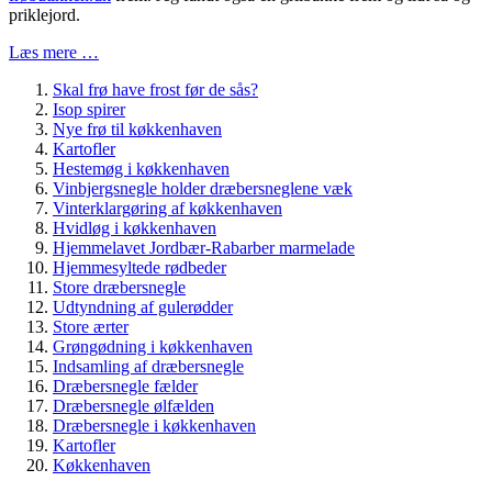
priklejord.
Læs mere …
Skal frø have frost før de sås?
Isop spirer
Nye frø til køkkenhaven
Kartofler
Hestemøg i køkkenhaven
Vinbjergsnegle holder dræbersneglene væk
Vinterklargøring af køkkenhaven
Hvidløg i køkkenhaven
Hjemmelavet Jordbær-Rabarber marmelade
Hjemmesyltede rødbeder
Store dræbersnegle
Udtyndning af gulerødder
Store ærter
Grøngødning i køkkenhaven
Indsamling af dræbersnegle
Dræbersnegle fælder
Dræbersnegle ølfælden
Dræbersnegle i køkkenhaven
Kartofler
Køkkenhaven