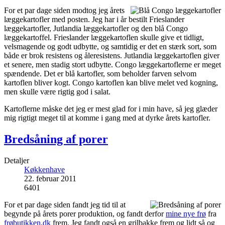
For et par dage siden modtog jeg årets
læggekartofler med posten. Jeg har i år bestilt Frieslander
læggekartofler, Jutlandia læggekartofler og den blå Congo
læggekartoffel. Frieslander læggekartoflen skulle give et tidligt,
velsmagende og godt udbytte, og samtidig er det en stærk sort, som
både er brok resistens og åleresistens. Jutlandia læggekartoflen giver
et senere, men stadig stort udbytte. Congo læggekartoflerne er meget
spændende. Det er blå kartofler, som beholder farven selvom
kartoflen bliver kogt. Congo kartoflen kan blive melet ved kogning,
men skulle være rigtig god i salat.
Kartoflerne måske det jeg er mest glad for i min have, så jeg glæder
mig rigtigt meget til at komme i gang med at dyrke årets kartofler.
Bredsåning af porer
Detaljer
Køkkenhave
22. februar 2011
6401
For et par dage siden fandt jeg tid til at
begynde på årets porer produktion, og fandt derfor
mine nye frø
fra
frøbutikken.dk
frem. Jeg fandt også en grilbakke frem og lidt så og