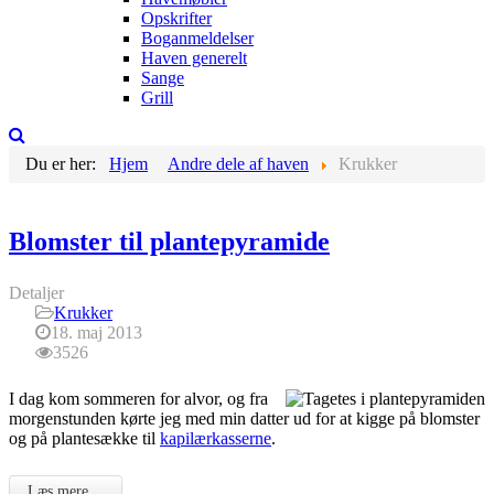
Opskrifter
Boganmeldelser
Haven generelt
Sange
Grill
Du er her:
Hjem
Andre dele af haven
Krukker
Blomster til plantepyramide
Detaljer
Krukker
18. maj 2013
3526
I dag kom sommeren for alvor, og fra
morgenstunden kørte jeg med min datter ud for at kigge på blomster
og på plantesække til
kapilærkasserne
.
Læs mere …