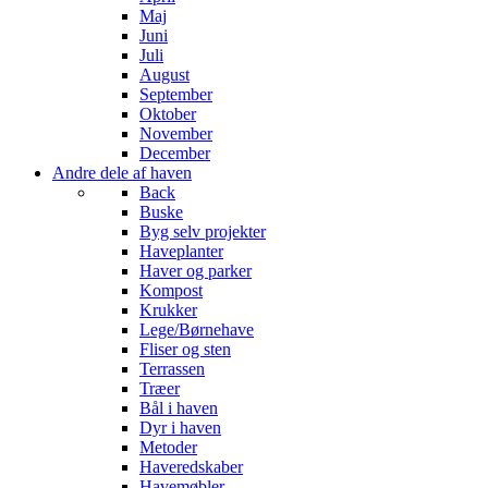
Maj
Juni
Juli
August
September
Oktober
November
…
December
Andre dele af haven
Back
Buske
Byg selv projekter
Haveplanter
Haver og parker
Kompost
Krukker
Lege/Børnehave
Fliser og sten
Terrassen
Træer
Bål i haven
Dyr i haven
Metoder
Haveredskaber
Havemøbler