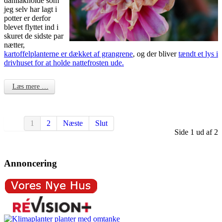
dahliaknolde som
jeg selv har lagt i
potter er derfor
blevet flyttet ind i
skuret de sidste par
nætter,
kartoffelplanterne er dækket af grangrene
, og der bliver
tændt et lys i
drivhuset for at holde nattefrosten ude.
Læs mere …
1
2
Næste
Slut
Side 1 ud af 2
Annoncering