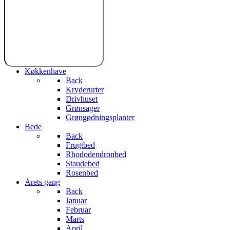
Køkkenhave
Back
Kryderurter
Drivhuset
Grønsager
Grøngødningsplanter
Bede
Back
Frugtbed
Rhododendronbed
Staudebed
Rosenbed
Årets gang
Back
Januar
Februar
Marts
April