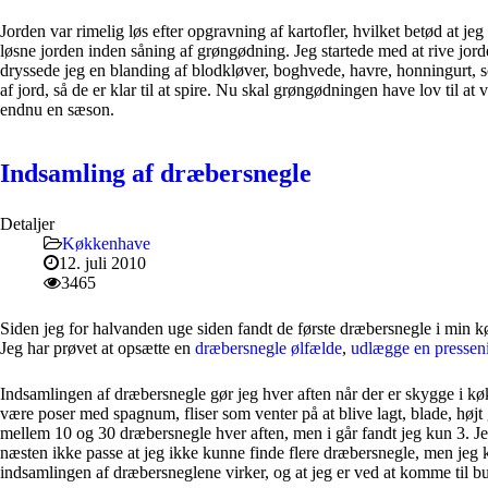
Jorden var rimelig løs efter opgravning af kartofler, hvilket betød at je
løsne jorden inden såning af grøngødning. Jeg startede med at rive jorde
dryssede jeg en blanding af blodkløver, boghvede, havre, honningurt, s
af jord, så de er klar til at spire. Nu skal grøngødningen have lov til a
endnu en sæson.
Indsamling af dræbersnegle
Detaljer
Køkkenhave
12. juli 2010
3465
Siden jeg for halvanden uge siden fandt de første dræbersnegle i min k
Jeg har prøvet at opsætte en
dræbersnegle ølfælde
,
udlægge en pressen
Indsamlingen af dræbersnegle gør jeg hver aften når der er skygge i kø
være poser med spagnum, fliser som venter på at blive lagt, blade, højt
mellem 10 og 30 dræbersnegle hver aften, men i går fandt jeg kun 3. Jeg
næsten ikke passe at jeg ikke kunne finde flere dræbersnegle, men jeg ku
indsamlingen af dræbersneglene virker, og at jeg er ved at komme til b