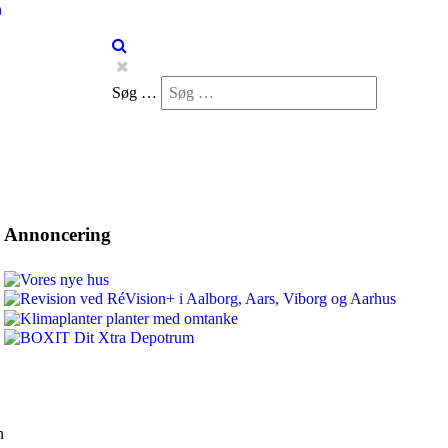
Søg …
Annoncering
n