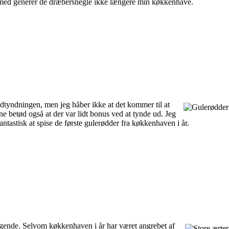
dermed generer de dræbersnegle ikke længere min køkkenhave.
d udtyndningen, men jeg håber ikke at det kommer til at
 betød også at der var lidt bonus ved at tynde ud. Jeg
tastisk at spise de første gulerødder fra køkkenhaven i år.
magende. Selvom køkkenhaven i år har været angrebet af