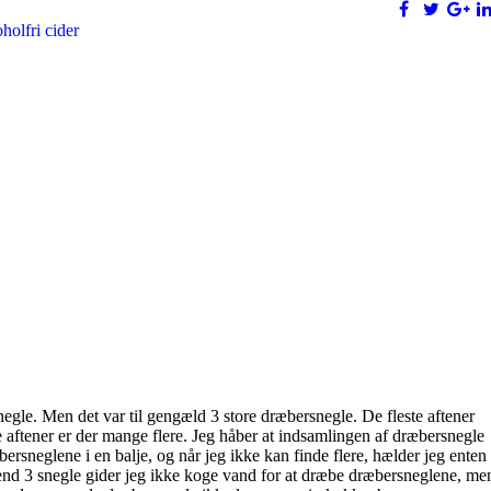
egle. Men det var til gengæld 3 store dræbersnegle. De fleste aftener
e aftener er der mange flere. Jeg håber at indsamlingen af dræbersnegle
rsneglene i en balje, og når jeg ikke kan finde flere, hælder jeg enten
 end 3 snegle gider jeg ikke koge vand for at dræbe dræbersneglene, me