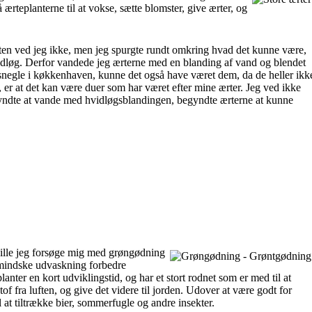
ærteplanterne til at vokse, sætte blomster, give ærter, og
ten ved jeg ikke, men jeg spurgte rundt omkring hvad det kunne være,
hvidløg. Derfor vandede jeg ærterne med en blanding af vand og blendet
ersnegle i køkkenhaven, kunne det også have været dem, da de heller ikk
, er at det kan være duer som har været efter mine ærter. Jeg ved ikke
gyndte at vande med hvidløgsblandingen, begyndte ærterne at kunne
ville jeg forsøge mig med grøngødning
 mindske udvaskning forbedre
ter en kort udviklingstid, og har et stort rodnet som er med til at
f fra luften, og give det videre til jorden. Udover at være godt for
l at tiltrække bier, sommerfugle og andre insekter.