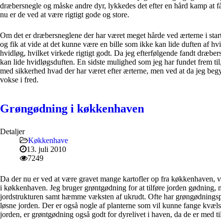
dræbersnegle og måske andre dyr, lykkedes det efter en hård kamp at få 
nu er de ved at være rigtigt gode og store.
Om det er dræbersneglene der har været meget hårde ved ærterne i star
og fik at vide at det kunne være en bille som ikke kan lide duften af 
hvidløg, hvilket virkede rigtigt godt. Da jeg efterfølgende fandt dræb
kan lide hvidløgsduften. En sidste mulighed som jeg har fundet frem til
med sikkerhed hvad der har været efter ærterne, men ved at da jeg be
vokse i fred.
Grøngødning i køkkenhaven
Detaljer
Køkkenhave
13. juli 2010
7249
Da der nu er ved at være gravet mange kartofler op fra køkkenhaven, 
i køkkenhaven. Jeg bruger grøntgødning for at tilføre jorden gødning,
jordstrukturen samt hæmme væksten af ukrudt. Ofte har grøngødningsplan
løsne jorden. Der er også nogle af planterne som vil kunne fange kvælsto
jorden, er grøntgødning også godt for dyrelivet i haven, da de er med ti