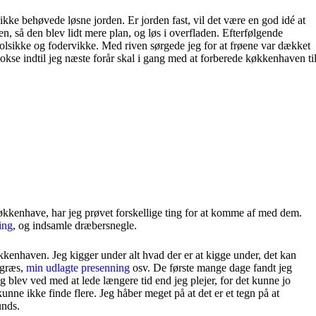
g ikke behøvede løsne jorden. Er jorden fast, vil det være en god idé at
n, så den blev lidt mere plan, og løs i overfladen. Efterfølgende
olsikke og fodervikke. Med riven sørgede jeg for at frøene var dækket
t vokse indtil jeg næste forår skal i gang med at forberede køkkenhaven ti
økkenhave, har jeg prøvet forskellige ting for at komme af med dem.
ing
, og indsamle dræbersnegle.
kkenhaven. Jeg kigger under alt hvad der er at kigge under, det kan
 græs,
min udlagte presenning
osv. De første mange dage fandt jeg
 blev ved med at lede længere tid end jeg plejer, for det kunne jo
nne ikke finde flere. Jeg håber meget på at det er et tegn på at
unds.