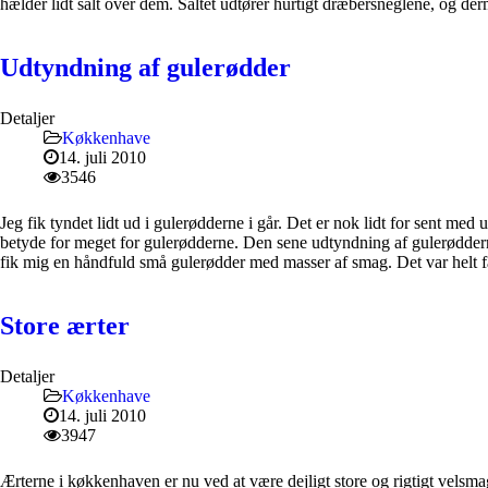
hælder lidt salt over dem. Saltet udtører hurtigt dræbersneglene, og 
Udtyndning af gulerødder
Detaljer
Køkkenhave
14. juli 2010
3546
Jeg fik tyndet lidt ud i gulerødderne i går. Det er nok lidt for sent me
betyde for meget for gulerødderne. Den sene udtyndning af gulerødderne
fik mig en håndfuld små gulerødder med masser af smag. Det var helt fan
Store ærter
Detaljer
Køkkenhave
14. juli 2010
3947
Ærterne i køkkenhaven er nu ved at være dejligt store og rigtigt vels