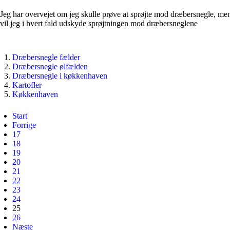
Jeg har overvejet om jeg skulle prøve at sprøjte mod dræbersnegle, men 
vil jeg i hvert fald udskyde sprøjtningen mod dræbersneglene
Dræbersnegle fælder
Dræbersnegle ølfælden
Dræbersnegle i køkkenhaven
Kartofler
Køkkenhaven
Start
Forrige
17
18
19
20
21
22
23
24
25
26
Næste