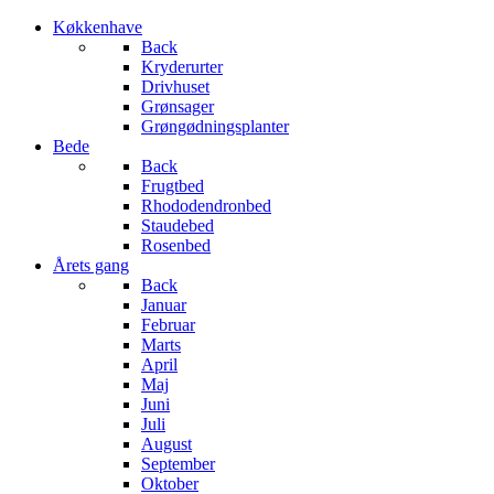
Køkkenhave
Back
Kryderurter
Drivhuset
Grønsager
Grøngødningsplanter
Bede
Back
Frugtbed
Rhododendronbed
Staudebed
Rosenbed
Årets gang
Back
Januar
Februar
Marts
April
Maj
Juni
Juli
August
September
Oktober