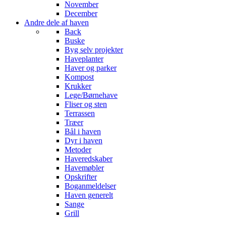
November
December
Andre dele af haven
Back
Buske
Byg selv projekter
Haveplanter
Haver og parker
Kompost
Krukker
Lege/Børnehave
Fliser og sten
Terrassen
Træer
Bål i haven
Dyr i haven
Metoder
Haveredskaber
Havemøbler
Opskrifter
Boganmeldelser
Haven generelt
Sange
Grill