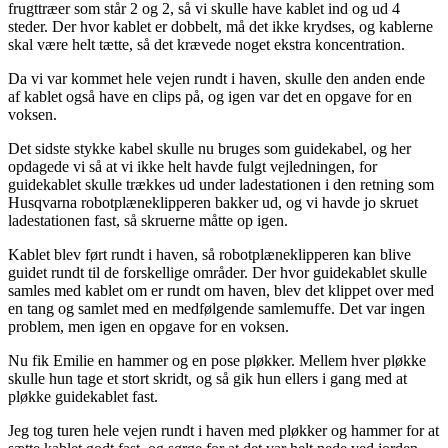
frugttræer som står 2 og 2, så vi skulle have kablet ind og ud 4
steder. Der hvor kablet er dobbelt, må det ikke krydses, og kablerne
skal være helt tætte, så det krævede noget ekstra koncentration.
Da vi var kommet hele vejen rundt i haven, skulle den anden ende
af kablet også have en clips på, og igen var det en opgave for en
voksen.
Det sidste stykke kabel skulle nu bruges som guidekabel, og her
opdagede vi så at vi ikke helt havde fulgt vejledningen, for
guidekablet skulle trækkes ud under ladestationen i den retning som
Husqvarna robotplæneklipperen bakker ud, og vi havde jo skruet
ladestationen fast, så skruerne måtte op igen.
Kablet blev ført rundt i haven, så robotplæneklipperen kan blive
guidet rundt til de forskellige områder. Der hvor guidekablet skulle
samles med kablet om er rundt om haven, blev det klippet over med
en tang og samlet med en medfølgende samlemuffe. Det var ingen
problem, men igen en opgave for en voksen.
Nu fik Emilie en hammer og en pose pløkker. Mellem hver pløkke
skulle hun tage et stort skridt, og så gik hun ellers i gang med at
pløkke guidekablet fast.
Jeg tog turen hele vejen rundt i haven med pløkker og hammer for at