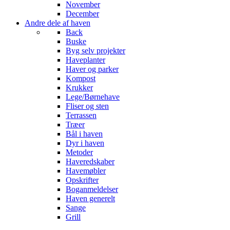
November
December
Andre dele af haven
Back
Buske
Byg selv projekter
Haveplanter
Haver og parker
Kompost
Krukker
Lege/Børnehave
Fliser og sten
Terrassen
Træer
Bål i haven
Dyr i haven
Metoder
Haveredskaber
Havemøbler
Opskrifter
Boganmeldelser
Haven generelt
Sange
Grill