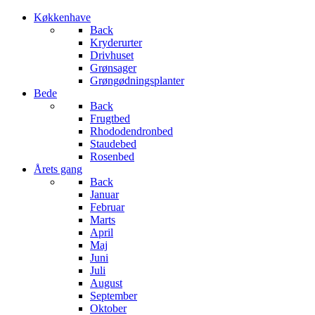
Køkkenhave
Back
Kryderurter
Drivhuset
Grønsager
Grøngødningsplanter
Bede
Back
Frugtbed
Rhododendronbed
Staudebed
Rosenbed
Årets gang
Back
Januar
Februar
Marts
April
Maj
Juni
Juli
August
September
Oktober