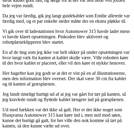
sætte kablet godt fast, og sørge for at det var helt nede ved jorden
hele vejen rundt.
Da jeg var færdig, gik jeg langt guidekablet som Emilie allerede var
færdig med, og et par enkelte steder måtte der en ekstra pløkke til.
Vi gik over til ladestationen hvor Automower 315 havde ladet mens
vi havde klaret opsætningen. Pinkoden blev aktiveret og
robotplæneklipperen blev startet.
En af de ting som jeg ikke var helt sikker på under opsætningen var
hvor langt væk fra kanten at kablet skulle være. Ville robotten køre
til der hvor kablet er placeret, eller vil den køre et stykke henover.
Her bagefter kan jeg godt se at det er vist på en af illustrationerne,
men den information blev overset. Der skal være 30 cm fra kablet
og til kanten af græsplænen.
Jeg fandt rimeligt hurtigt ud af at jeg var gået for tæt på kanten, så
jeg kravlede rundt og flyttede kablet længere ind på græsplænen.
Ud mod hækken var det ikke så galt. Her er der ikke noget som
Husqvarna Automower 315 kan køre ind i, men ned mod søen,
kunne det hurtigt gå galt, for her ville den nok komme så tæt på
kanten, så den kunne vælte ud over.