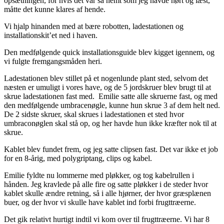
opsætningen, for hvis det var så nemt som jeg havde hørt og læst,
måtte det kunne klares af hende.
Vi hjalp hinanden med at bære robotten, ladestationen og
installationskit’et ned i haven.
Den medfølgende quick installationsguide blev kigget igennem, og
vi fulgte fremgangsmåden heri.
Ladestationen blev stillet på et nogenlunde plant sted, selvom det
næsten er umuligt i vores have, og de 5 jordskruer blev brugt til at
skrue ladestationen fast med. Emilie satte alle skruerne fast, og med
den medfølgende umbracenøgle, kunne hun skrue 3 af dem helt ned.
De 2 sidste skruer, skal skrues i ladestationen et sted hvor
umbraconøglen skal stå op, og her havde hun ikke kræfter nok til at
skrue.
Kablet blev fundet frem, og jeg satte clipsen fast. Det var ikke et job
for en 8-årig, med polygriptang, clips og kabel.
Emilie fyldte nu lommerne med pløkker, og tog kabelrullen i
hånden. Jeg kravlede på alle fire og satte pløkker i de steder hvor
kablet skulle ændre retning, så i alle hjørner, der hvor græsplænen
buer, og der hvor vi skulle have kablet ind forbi frugttræerne.
Det gik relativt hurtigt indtil vi kom over til frugttræerne. Vi har 8