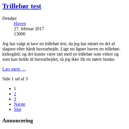
Trillebør test
Detaljer
Haven
27. februar 2017
13000
Jeg har valgt at lave en trillebør test, da jeg har mistet en del af
slagsen efter hårdt havearbejde. Lige nu ligner haven en trillebør-
kirkegård, og det kunne være rart med en trillebør som virker og
som kan holde til havearbejdet, så jeg ikke får en større bunke.
Læs mere …
Side 1 ud af 3
1
2
3
Næste
Slut
Annoncering