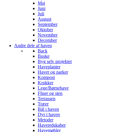
Maj
Juni
Juli
August
September
Oktober
November
December
Andre dele af haven
Back
Buske
Byg selv projekter
Haveplanter
Haver og parker
Kompost
Krukker
Lege/Børnehave
Fliser og sten
Terrassen
Træer
Bål i haven
Dyr i haven
Metoder
Haveredskaber
Havemøbler