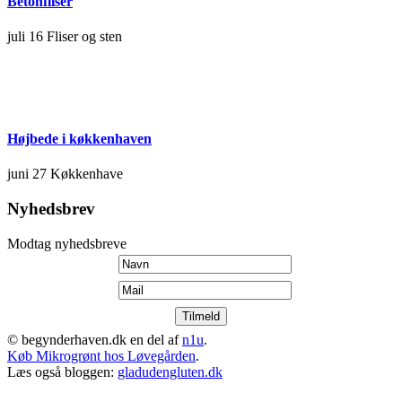
Betonfliser
juli 16
Fliser og sten
Højbede i køkkenhaven
juni 27
Køkkenhave
Nyhedsbrev
Modtag nyhedsbreve
© begynderhaven.dk en del af
n1u
.
Køb Mikrogrønt hos Løvegården
.
Læs også bloggen:
gladudengluten.dk