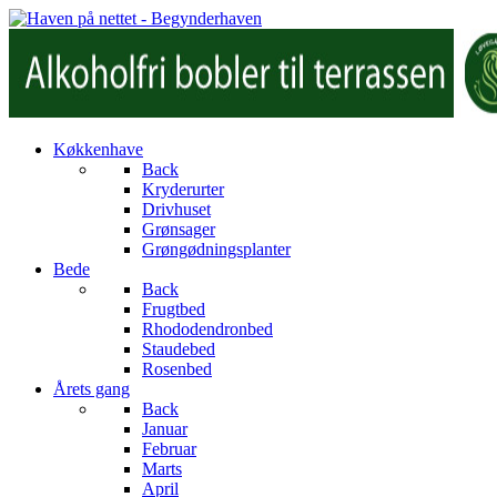
Køkkenhave
Back
Kryderurter
Drivhuset
Grønsager
Grøngødningsplanter
Bede
Back
Frugtbed
Rhododendronbed
Staudebed
Rosenbed
Årets gang
Back
Januar
Februar
Marts
April