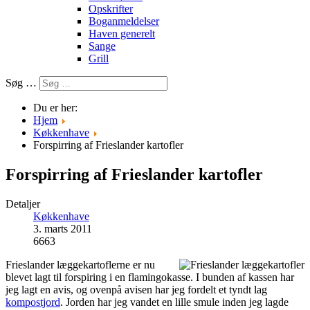
Opskrifter
Boganmeldelser
Haven generelt
Sange
Grill
Søg …
Du er her:
Hjem
Køkkenhave
Forspirring af Frieslander kartofler
Forspirring af Frieslander kartofler
Detaljer
Køkkenhave
3. marts 2011
6663
Frieslander læggekartoflerne er nu
blevet lagt til forspiring i en flamingokasse. I bunden af kassen har
jeg lagt en avis, og ovenpå avisen har jeg fordelt et tyndt lag
kompostjord
. Jorden har jeg vandet en lille smule inden jeg lagde