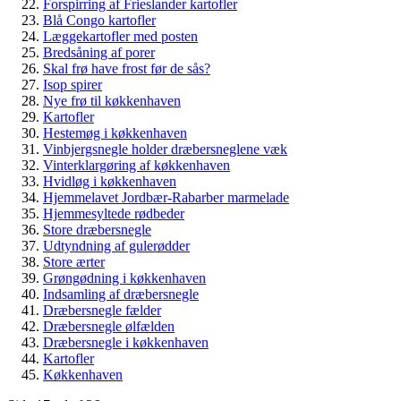
Forspirring af Frieslander kartofler
Blå Congo kartofler
Læggekartofler med posten
Bredsåning af porer
Skal frø have frost før de sås?
Isop spirer
Nye frø til køkkenhaven
Kartofler
Hestemøg i køkkenhaven
Vinbjergsnegle holder dræbersneglene væk
Vinterklargøring af køkkenhaven
Hvidløg i køkkenhaven
Hjemmelavet Jordbær-Rabarber marmelade
Hjemmesyltede rødbeder
Store dræbersnegle
Udtyndning af gulerødder
Store ærter
Grøngødning i køkkenhaven
Indsamling af dræbersnegle
Dræbersnegle fælder
Dræbersnegle ølfælden
Dræbersnegle i køkkenhaven
Kartofler
Køkkenhaven