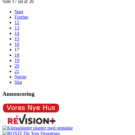
Side 17 ud af 26
Start
Forrige
12
13
14
15
16
17
18
19
20
21
Næste
Slut
Annoncering