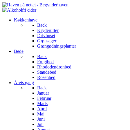
Køkkenhave
Back
Kryderurter
Drivhuset
Grønsager
Grøngødningsplanter
Bede
Back
Frugtbed
Rhododendronbed
Staudebed
Rosenbed
Årets gang
Back
Januar
Februar
Marts
April
Maj
Juni
Juli
August