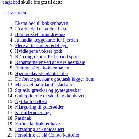
etagebed
skulle bruges til dette.
Læs mere …
Ekstra bed til køkkenhaven
På arbejde i en anden have
Bønner sået i minidrivhus
Jutlandia læggekartofler i jorden
Flere ærter under ærtehegn
Hvidløgene vokser godt
Blå congo kartoffel i spand spirer
Rabarberne er ved at være høstklare
Ærterne sået i køkkenhaven
Hjemmelavede planteskilte
De første græskar og squash kigger frem
Majs sået på friland i start april
Squash, græskar og pyntegræskar
Gulerødderne er sået i køkkenhaven
Nyt kartoffelbed
Klargøring til gulerødder
Kartoflerne er lagt
Pastinak
Forårsklar køkkenhave
Forspiring af knoldselleri
Forspiring af blå Congo kartofler