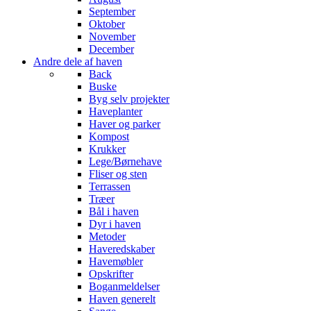
September
Oktober
November
December
Andre dele af haven
Back
Buske
Byg selv projekter
Haveplanter
Haver og parker
Kompost
Krukker
Lege/Børnehave
Fliser og sten
Terrassen
Træer
Bål i haven
Dyr i haven
Metoder
Haveredskaber
Havemøbler
Opskrifter
Boganmeldelser
Haven generelt