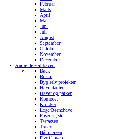
Februar
Marts
April
Maj
Juni
Juli
August
September
Oktober
November
December
Andre dele af haven
Back
Buske
Byg selv projekter
Haveplanter
Haver og parker
Kompost
Krukker
Lege/Børnehave
Fliser og sten
Terrassen
Træer
Bål i haven
Dyr i haven