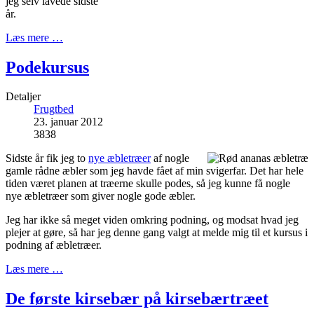
jeg selv lavede sidste
år.
Læs mere …
Podekursus
Detaljer
Frugtbed
23. januar 2012
3838
Sidste år fik jeg to
nye æbletræer
af nogle
gamle rådne æbler som jeg havde fået af min svigerfar. Det har hele
tiden været planen at træerne skulle podes, så jeg kunne få nogle
nye æbletræer som giver nogle gode æbler.
Jeg har ikke så meget viden omkring podning, og modsat hvad jeg
plejer at gøre, så har jeg denne gang valgt at melde mig til et kursus i
podning af æbletræer.
Læs mere …
De første kirsebær på kirsebærtræet