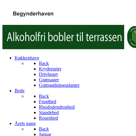
Køkkenhave
Back
Kryderurter
Drivhuset
Grønsager
Grøngødningsplanter
Bede
Back
Frugtbed
Rhododendronbed
Staudebed
Rosenbed
Årets gang
Back
Januar