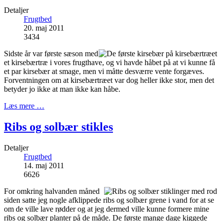
Detaljer
Frugtbed
20. maj 2011
3434
Sidste år var første sæson med
et kirsebærtræ i vores frugthave, og vi havde håbet på at vi kunne få
et par kirsebær at smage, men vi måtte desværre vente forgæves.
Forventningen om at kirsebærtræet var dog heller ikke stor, men det
betyder jo ikke at man ikke kan håbe.
Læs mere …
Ribs og solbær stikles
Detaljer
Frugtbed
14. maj 2011
6626
For omkring halvanden måned
siden satte jeg nogle afklippede ribs og solbær grene i vand for at se
om de ville lave rødder og at jeg dermed ville kunne formere mine
ribs og solbær planter på de måde. De første mange dage kiggede