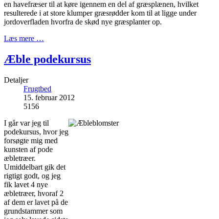
en havefræser til at køre igennem en del af græsplænen, hvilket
resulterede i at store klumper græsrødder kom til at ligge under
jordoverfladen hvorfra de skød nye græsplanter op.
Læs mere …
Æble podekursus
Detaljer
Frugtbed
15. februar 2012
5156
I går var jeg til
podekursus, hvor jeg
forsøgte mig med
kunsten af pode
æbletræer.
Umiddelbart gik det
rigtigt godt, og jeg
fik lavet 4 nye
æbletræer, hvoraf 2
af dem er lavet på de
grundstammer som