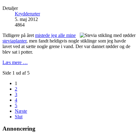
Detaljer
Krydderurter
5. maj 2012
4864
Tidligere på året
mistede jeg alle mine
steviaplanter
, men fandt heldigvis nogle stiklinge som jeg havde
lavet ved at sætte nogle grene i vand. Der var dannet rødder og de
blev sat i potter.
Læs mere …
Side 1 ud af 5
1
2
3
4
5
Næste
Slut
Annoncering