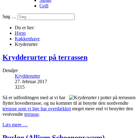
Sange
Grill
Søg …
Du er her:
Hjem
Køkkenhave
Kryderurter
Krydderurter på terrassen
Detaljer
Krydderurter
27. februar 2017
3215
Så er udfordringen med at vi har
flyttet hovedterrasse, og nu kommer til at benytte den nordvendte
terrasse som vi lige har overdækket
meget mere end vi benytter den
vestvendte
terrasse
.
Læs mere …
Purløg (Allium Schoenoprasum)