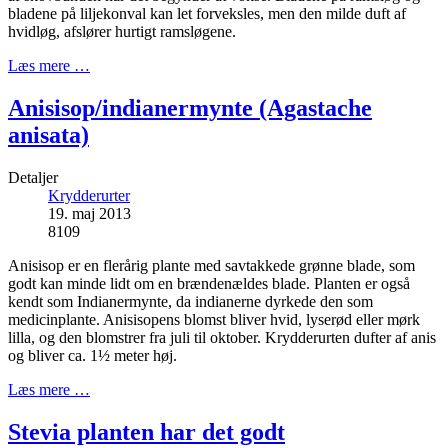
bladene på liljekonval kan let forveksles, men den milde duft af
hvidløg, afslører hurtigt ramsløgene.
Læs mere …
Anisisop/indianermynte (Agastache
anisata)
Detaljer
Krydderurter
19. maj 2013
8109
Anisisop er en flerårig plante med savtakkede grønne blade, som
godt kan minde lidt om en brændenældes blade. Planten er også
kendt som Indianermynte, da indianerne dyrkede den som
medicinplante. Anisisopens blomst bliver hvid, lyserød eller mørk
lilla, og den blomstrer fra juli til oktober. Krydderurten dufter af anis
og bliver ca. 1½ meter høj.
Læs mere …
Stevia planten har det godt