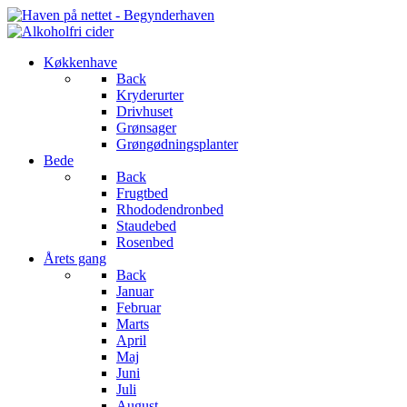
Køkkenhave
Back
Kryderurter
Drivhuset
Grønsager
Grøngødningsplanter
Bede
Back
Frugtbed
Rhododendronbed
Staudebed
Rosenbed
Årets gang
Back
Januar
Februar
Marts
April
Maj
Juni
Juli
August