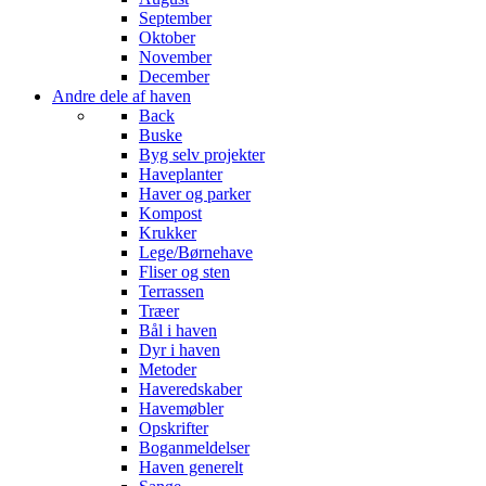
September
Oktober
November
December
Andre dele af haven
Back
Buske
Byg selv projekter
Haveplanter
Haver og parker
Kompost
Krukker
Lege/Børnehave
Fliser og sten
Terrassen
Træer
Bål i haven
Dyr i haven
Metoder
Haveredskaber
Havemøbler
Opskrifter
Boganmeldelser
Haven generelt