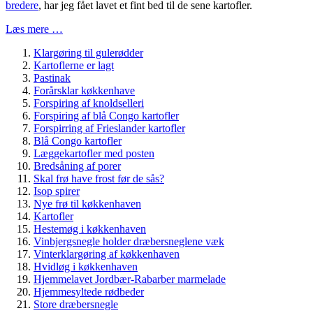
bredere
, har jeg fået lavet et fint bed til de sene kartofler.
Læs mere …
Klargøring til gulerødder
Kartoflerne er lagt
Pastinak
Forårsklar køkkenhave
Forspiring af knoldselleri
Forspiring af blå Congo kartofler
Forspirring af Frieslander kartofler
Blå Congo kartofler
Læggekartofler med posten
Bredsåning af porer
Skal frø have frost før de sås?
Isop spirer
Nye frø til køkkenhaven
Kartofler
Hestemøg i køkkenhaven
Vinbjergsnegle holder dræbersneglene væk
Vinterklargøring af køkkenhaven
Hvidløg i køkkenhaven
Hjemmelavet Jordbær-Rabarber marmelade
Hjemmesyltede rødbeder
Store dræbersnegle