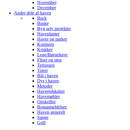
November
December
Andre dele af haven
Back
Buske
Byg selv projekter
Haveplanter
Haver og parker
Kompost
Krukker
Lege/Børnehave
Fliser og sten
Terrassen
Træer
Bål i haven
Dyr i haven
Metoder
Haveredskaber
Havemøbler
Opskrifter
Boganmeldelser
Haven generelt
Sange
Grill