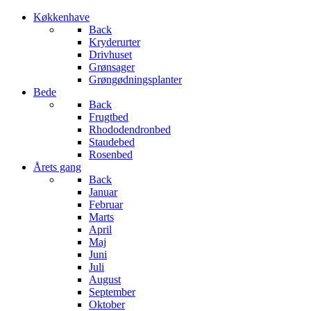
Køkkenhave
Back
Kryderurter
Drivhuset
Grønsager
Grøngødningsplanter
Bede
Back
Frugtbed
Rhododendronbed
Staudebed
Rosenbed
Årets gang
Back
Januar
Februar
Marts
April
Maj
Juni
Juli
August
September
Oktober