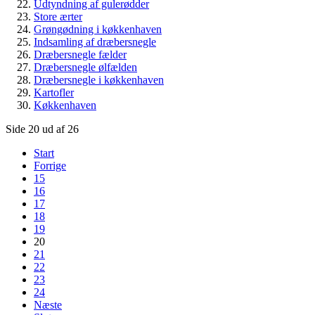
Udtyndning af gulerødder
Store ærter
Grøngødning i køkkenhaven
Indsamling af dræbersnegle
Dræbersnegle fælder
Dræbersnegle ølfælden
Dræbersnegle i køkkenhaven
Kartofler
Køkkenhaven
Side 20 ud af 26
Start
Forrige
15
16
17
18
19
20
21
22
23
24
Næste