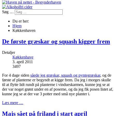
Søg …
Du er her:
Hjem
Køkkenhaven
De første græskar og squash kigger frem
Detaljer
Køkkenhave
3. april 2011
3497
For 4 dage siden
såede jeg græskar, squash og pyntegræskar
, og de
første af planterne er begyndt at kigge frem. Da jeg i morges skulle
til at flytte lidt rundt på planterne i vindueskarmen, kunne jeg se at
der var noget grønt under en af poserne, og da jeg fik posen listet af,
kunne jeg se at der var 3 potter med små nye planter i.
Læs mere …
Majs sået på friland i start april