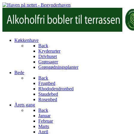
Køkkenhave
Back
Kryderurter
Drivhuset
Grønsager
Grøngødningsplanter
Bede
Back
Frugtbed
Rhododendronbed
Staudebed
Rosenbed
Årets gang
Back
Januar
Februar
Marts
April