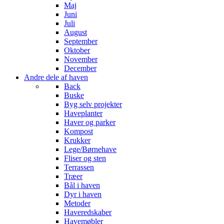
Maj
Juni
Juli
August
September
Oktober
November
December
Andre dele af haven
Back
Buske
Byg selv projekter
Haveplanter
Haver og parker
Kompost
Krukker
Lege/Børnehave
Fliser og sten
Terrassen
Træer
Bål i haven
Dyr i haven
Metoder
Haveredskaber
Havemøbler