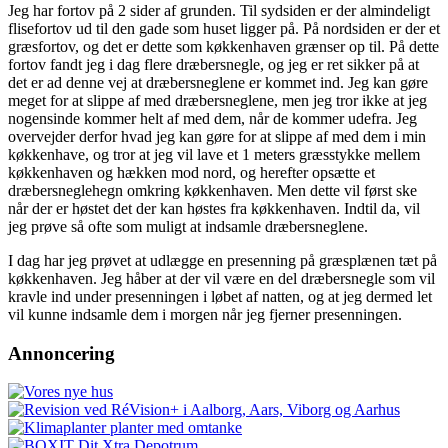
Jeg har fortov på 2 sider af grunden. Til sydsiden er der almindeligt
flisefortov ud til den gade som huset ligger på. På nordsiden er der et
græsfortov, og det er dette som køkkenhaven grænser op til. På dette
fortov fandt jeg i dag flere dræbersnegle, og jeg er ret sikker på at
det er ad denne vej at dræbersneglene er kommet ind. Jeg kan gøre
meget for at slippe af med dræbersneglene, men jeg tror ikke at jeg
nogensinde kommer helt af med dem, når de kommer udefra. Jeg
overvejder derfor hvad jeg kan gøre for at slippe af med dem i min
køkkenhave, og tror at jeg vil lave et 1 meters græsstykke mellem
køkkenhaven og hækken mod nord, og herefter opsætte et
dræbersneglehegn omkring køkkenhaven. Men dette vil først ske
når der er høstet det der kan høstes fra køkkenhaven. Indtil da, vil
jeg prøve så ofte som muligt at indsamle dræbersneglene.
I dag har jeg prøvet at udlægge en presenning på græsplænen tæt på
køkkenhaven. Jeg håber at der vil være en del dræbersnegle som vil
kravle ind under presenningen i løbet af natten, og at jeg dermed let
vil kunne indsamle dem i morgen når jeg fjerner presenningen.
Annoncering