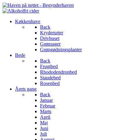
Køkkenhave
Back
Kryderurter
Drivhuset
Grønsager
Grøngødningsplanter
Bede
Back
Frugtbed
Rhododendronbed
Staudebed
Rosenbed
Årets gang
Back
Januar
Februar
Marts
April
Maj
Juni
Juli
August