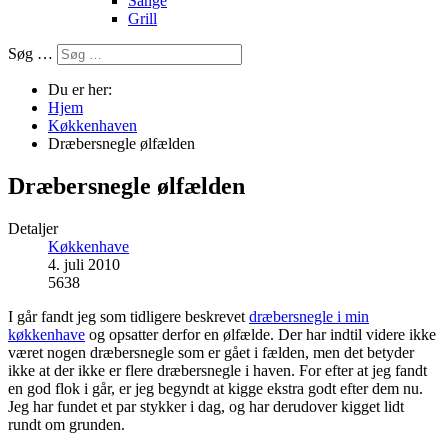
Sange
Grill
Søg …
Du er her:
Hjem
Køkkenhaven
Dræbersnegle ølfælden
Dræbersnegle ølfælden
Detaljer
Køkkenhave
4. juli 2010
5638
I går fandt jeg som tidligere beskrevet
dræbersnegle i min
køkkenhave
og opsatter derfor en ølfælde. Der har indtil videre ikke
været nogen dræbersnegle som er gået i fælden, men det betyder
ikke at der ikke er flere dræbersnegle i haven. For efter at jeg fandt
en god flok i går, er jeg begyndt at kigge ekstra godt efter dem nu.
Jeg har fundet et par stykker i dag, og har derudover kigget lidt
rundt om grunden.