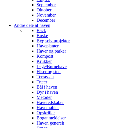
September
Oktober
November
December
Andre dele af haven
Back
Buske
Byg selv projekter
Haveplanter
Haver og parker
Kompost
Krukker
Lege/Børnehave
Fliser og sten
Terrassen
Træer
Bål i haven
Dyr i haven
Metoder
Haveredskaber
Havemøbler
Opskrifter
Boganmeldelser
Haven generelt