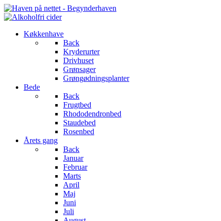
Køkkenhave
Back
Kryderurter
Drivhuset
Grønsager
Grøngødningsplanter
Bede
Back
Frugtbed
Rhododendronbed
Staudebed
Rosenbed
Årets gang
Back
Januar
Februar
Marts
April
Maj
Juni
Juli
August