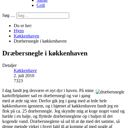
Sange
Grill
Søg …
Du er her:
Hjem
Køkkenhaven
Dræbersnegle i køkkenhaven
Dræbersnegle i køkkenhaven
Detaljer
Køkkenhave
2. juli 2010
7323
I dag fandt jeg desvære et nyt dyr i haven. På mine
kartoffelplanter sad en dræbersnegl og var i gang
med at æde sig stor. Derfor gik jeg i gang med at lede hele
køkkenhaven igennem, og i hjørnet af køkkenhaven fandt jeg en
flok på ca. 25 dræbersnegle. Jeg skyndte mig at koge noget vand og
hælde i en balje, og flyttede dræbersneglene op i baljen til det
kogende vand. Dræbersneglene så ud til at dø med det samme, så
denne metode virker i hvert fald til at komme af med nogle af