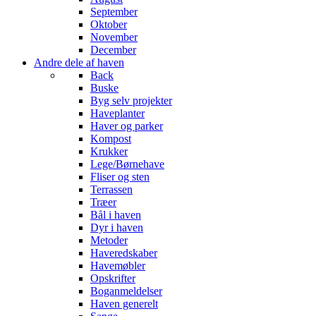
September
Oktober
November
December
Andre dele af haven
Back
Buske
Byg selv projekter
Haveplanter
Haver og parker
Kompost
Krukker
Lege/Børnehave
Fliser og sten
Terrassen
Træer
Bål i haven
Dyr i haven
Metoder
Haveredskaber
Havemøbler
Opskrifter
Boganmeldelser
Haven generelt