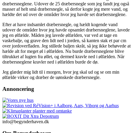
dræbersneglene. Udover de 25 dræbersnegle som jeg fandt jeg også
masser af helt små dræbersnegle, så derfor kogte jeg mere vand, og
hældte det ud over de områder hvor jeg havde set dræbersneglene.
Efter at have indsamlet dræbersnegle, og hældt kogende vand
udover de områder hvor jeg havde opsamlet dræbersneglene, lavede
jeg en ølfælde. Måden jeg lavede ølfælden, var ved at tage en
vaskebalje, og grave den lidt ned i jorden, så kanten stak et par cm
over jordoverfladen. Jeg stillede baljen skråt, så jeg ikke behøvede at
hælde alt for meget øl i ølfælden. Nu burde dræbersneglene blive
tiltrukket af lugten fra øllet, og dermed kravle ned i ølfælden. Når
dræbersneglene kravler ned i ølfælden burde de dø.
Jeg glæder mig lidt til i morgen, hvor jeg skal ud og se om min
ølfælde virker og dræber de uønskede dræbersnegle.
Annoncering
info@begynderhaven.dk