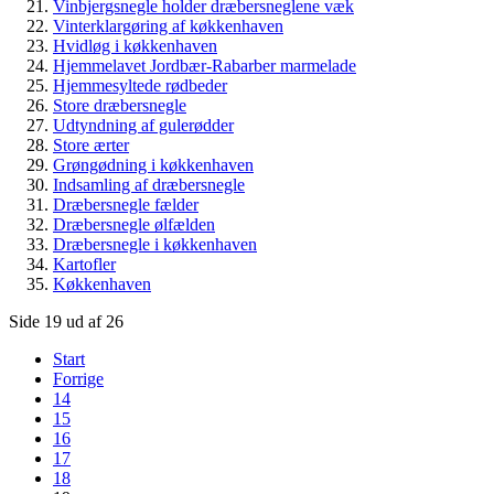
Vinbjergsnegle holder dræbersneglene væk
Vinterklargøring af køkkenhaven
Hvidløg i køkkenhaven
Hjemmelavet Jordbær-Rabarber marmelade
Hjemmesyltede rødbeder
Store dræbersnegle
Udtyndning af gulerødder
Store ærter
Grøngødning i køkkenhaven
Indsamling af dræbersnegle
Dræbersnegle fælder
Dræbersnegle ølfælden
Dræbersnegle i køkkenhaven
Kartofler
Køkkenhaven
Side 19 ud af 26
Start
Forrige
14
15
16
17
18