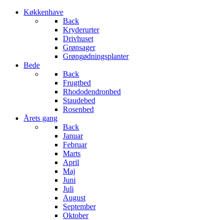
Køkkenhave
Back
Kryderurter
Drivhuset
Grønsager
Grøngødningsplanter
Bede
Back
Frugtbed
Rhododendronbed
Staudebed
Rosenbed
Årets gang
Back
Januar
Februar
Marts
April
Maj
Juni
Juli
August
September
Oktober