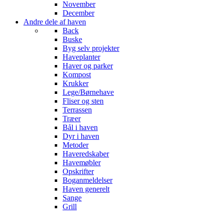
November
December
Andre dele af haven
Back
Buske
Byg selv projekter
Haveplanter
Haver og parker
Kompost
Krukker
Lege/Børnehave
Fliser og sten
Terrassen
Træer
Bål i haven
Dyr i haven
Metoder
Haveredskaber
Havemøbler
Opskrifter
Boganmeldelser
Haven generelt
Sange
Grill