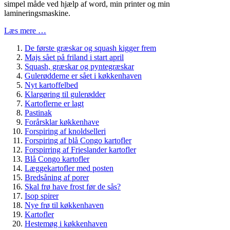
simpel måde ved hjælp af word, min printer og min
lamineringsmaskine.
Læs mere …
De første græskar og squash kigger frem
Majs sået på friland i start april
Squash, græskar og pyntegræskar
Gulerødderne er sået i køkkenhaven
Nyt kartoffelbed
Klargøring til gulerødder
Kartoflerne er lagt
Pastinak
Forårsklar køkkenhave
Forspiring af knoldselleri
Forspiring af blå Congo kartofler
Forspirring af Frieslander kartofler
Blå Congo kartofler
Læggekartofler med posten
Bredsåning af porer
Skal frø have frost før de sås?
Isop spirer
Nye frø til køkkenhaven
Kartofler
Hestemøg i køkkenhaven