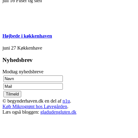
juli 16
Fliser og sten
Højbede i køkkenhaven
juni 27
Køkkenhave
Nyhedsbrev
Modtag nyhedsbreve
© begynderhaven.dk en del af
n1u
.
Køb Mikrogrønt hos Løvegården
.
Læs også bloggen:
gladudengluten.dk