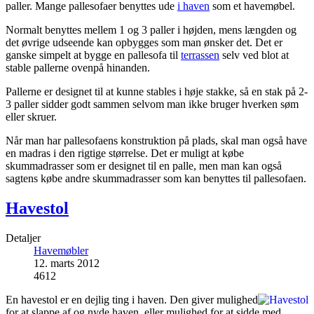
paller. Mange pallesofaer benyttes ude
i haven
som et havemøbel.
Normalt benyttes mellem 1 og 3 paller i højden, mens længden og
det øvrige udseende kan opbygges som man ønsker det. Det er
ganske simpelt at bygge en pallesofa til
terrassen
selv ved blot at
stable pallerne ovenpå hinanden.
Pallerne er designet til at kunne stables i høje stakke, så en stak på 2-
3 paller sidder godt sammen selvom man ikke bruger hverken søm
eller skruer.
Når man har pallesofaens konstruktion på plads, skal man også have
en madras i den rigtige størrelse. Det er muligt at købe
skummadrasser som er designet til en palle, men man kan også
sagtens købe andre skummadrasser som kan benyttes til pallesofaen.
Havestol
Detaljer
Havemøbler
12. marts 2012
4612
En havestol er en dejlig ting i haven. Den giver mulighed
for at slappe af og nyde haven, eller mulighed for at sidde med