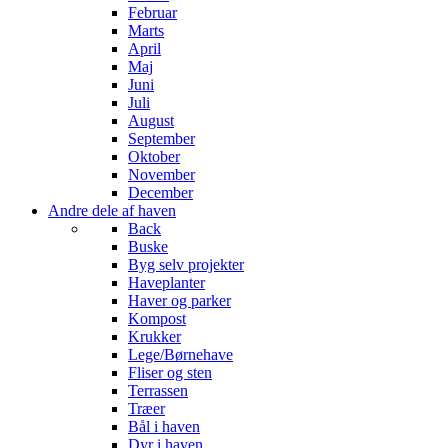
Februar
Marts
April
Maj
Juni
Juli
August
September
Oktober
November
December
Andre dele af haven
Back
Buske
Byg selv projekter
Haveplanter
Haver og parker
Kompost
Krukker
Lege/Børnehave
Fliser og sten
Terrassen
Træer
Bål i haven
Dyr i haven