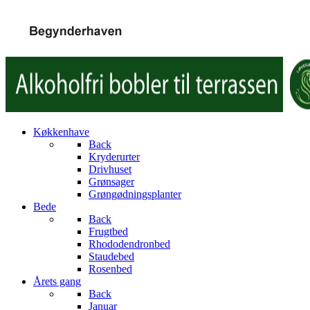
Køkkenhave
Back
Kryderurter
Drivhuset
Grønsager
Grøngødningsplanter
Bede
Back
Frugtbed
Rhododendronbed
Staudebed
Rosenbed
Årets gang
Back
Januar